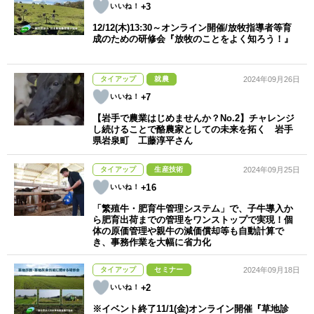
+3
12/12(木)13:30～オンライン開催/放牧指導者等育
成のための研修会『放牧のことをよく知ろう！』
タイアップ
就農
2024年09月26日
+7
【岩手で農業はじめませんか？No.2】チャレンジ
し続けることで酪農家としての未来を拓く 岩手
県岩泉町 工藤淳平さん
タイアップ
生産技術
2024年09月25日
+16
「繁殖牛・肥育牛管理システム」で、子牛導入か
ら肥育出荷までの管理をワンストップで実現！個
体の原価管理や親牛の減価償却等も自動計算で
き、事務作業を大幅に省力化
タイアップ
セミナー
2024年09月18日
+2
※イベント終了11/1(金)オンライン開催『草地診