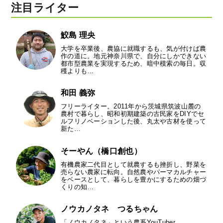
注目ライター
鮫島 理央
大学を卒業後、農協に就職するも、気が付けば農
作の道に。地元神奈川県で、自分にしかできない
都市型農業を実現するため、暗中模索の毎日。収
穫よりも…
和田 義弥
フリーライター。2011年から茨城県筑波山麓の
農村で暮らし、昭和初期建築の古民家をDIYでセ
ルフリノベーションした後、丸太や古材を使って
新た…
そーやん（橋口創也）
有機農家二代目として就農するも挫折し、野菜を
売らない農家に転向。自然農やパーマカルチャー
をベースとして、暮らしを豊かにするための畑づ
くりの知…
ノウカノタネ つるちゃん
「ノウカノタネ」という農系YouTuber、