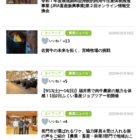
令和７年度環境調和型持続的肉用牛生産体制推進
事業 (JRA畜産振興事業)第２回オンライン情報交
換会
タイアップ
農業ニュース
2025年09月03日
+13
佐賀牛の未来を拓く、宮崎牧場の挑戦
タイアップ
農業ニュース
2025年07月30日
+5
【9/13(土)〜14(日)】福井県で肉牛農家の魅力を体
感！1泊2日ふくい畜産ジョブツアー初開催
タイアップ
農業ニュース
2025年06月30日
+4
長門市が選ばれるワケ。協力隊員＆受け入れる側
の声をご紹介【農業・畜産・林業3部門で地域おこ