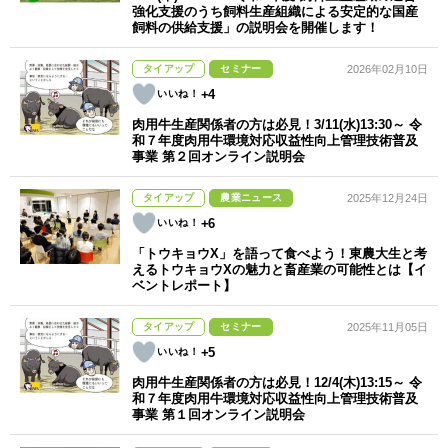
強化支援のうち飼料生産組織による安定的な国産
飼料の供給支援」の説明会を開催します！
タイアップ
セミナー
2026年02月10日
+4
肉用牛生産関係者の方は必見！3/11(水)13:30～ 令
和７年度肉用牛環境対応収益性向上管理技術普及
事業 第２回オンライン説明会
タイアップ
農業ニュース
2025年12月24日
+6
「トウキョウX」を語って食べよう！東農大生と考
えるトウキョウXの魅力と畜産業の可能性とは【イ
ベントレポート】
タイアップ
セミナー
2025年11月05日
+5
肉用牛生産関係者の方は必見！12/4(木)13:15～ 令
和７年度肉用牛環境対応収益性向上管理技術普及
事業 第１回オンライン説明会