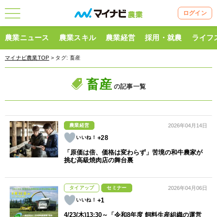
ログイン
農業ニュース
農業スキル
農業経営
採用・就農
ライフ
マイナビ農業TOP
> タグ:
畜産
畜産
の記事一覧
農業経営
2026年04月14日
+28
「原価は倍、価格は変わらず」苦境の和牛農家が
挑む高級焼肉店の舞台裏
タイアップ
セミナー
2026年04月06日
+1
4/23(木)13:30～「令和8年度 飼料生産組織の運営