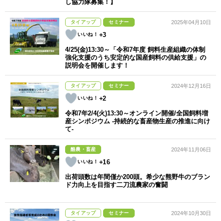
し協力隊募集！】
タイアップ
セミナー
2025年04月10日
+3
4/25(金)13:30～「令和7年度 飼料生産組織の体制
強化支援のうち安定的な国産飼料の供給支援」の
説明会を開催します！
タイアップ
セミナー
2024年12月16日
+2
令和7年2/4(火)13:30～オンライン開催/全国飼料増
産シンポジウム -持続的な畜産物生産の推進に向け
て-
酪農・畜産
2024年11月06日
+16
出荷頭数は年間僅か200頭。希少な熊野牛のブラン
ド力向上を目指す二刀流農家の奮闘
タイアップ
セミナー
2024年10月30日