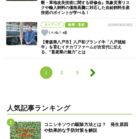
断・草地改良技術に関する研修会』気象災害リス
クや輸入飼料の価格高騰に対応した自給飼料生産
技術のポイントが学べる！
タイアップ
酪農・畜産
2024年08月09日
+8
【青森県八戸市】八戸初ブランド牛「八戸毬姫
牛」を育むイチカワファームが次世代に伝え
る、“畜産業の魅力”とは
1
2
3
人気記事ランキング
コニシキソウの駆除方法とは？ 発生原因
や効果的な予防対策を解説