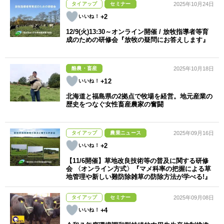
タイアップ
セミナー
2025年10月24日
+2
12/9(火)13:30～オンライン開催 / 放牧指導者等育
成のための研修会『放牧の疑問にお答えします』
酪農・畜産
2025年10月18日
+12
北海道と福島県の2拠点で牧場を経営。地元産業の
歴史をつなぐ女性畜産農家の奮闘
タイアップ
農業ニュース
2025年09月16日
+2
【11/6開催】草地改良技術等の普及に関する研修
会 〈オンライン方式〉『マメ科率の把握による草
地管理や新しい難防除雑草の防除方法が学べる!』
タイアップ
セミナー
2025年09月08日
+4