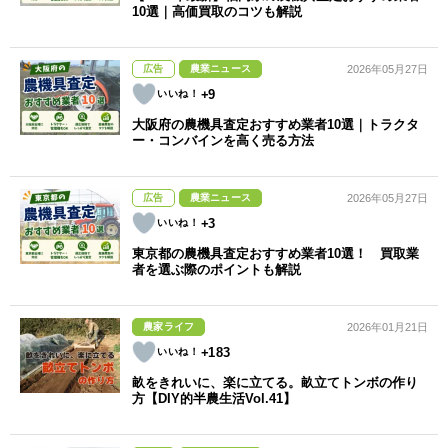
10選｜高価買取のコツも解説
広告
農業ニュース
2026年05月27日
+9
大阪府の農機具査定おすすめ業者10選｜トラクタ
ー・コンバインを高く売る方法
広告
農業ニュース
2026年05月27日
+3
東京都の農機具査定おすすめ業者10選！ 買取業
者を選ぶ際のポイントも解説
農家ライフ
2026年01月21日
+183
畝をきれいに、楽に立てる。畝立てトンボの作り
方【DIY的半農生活Vol.41】