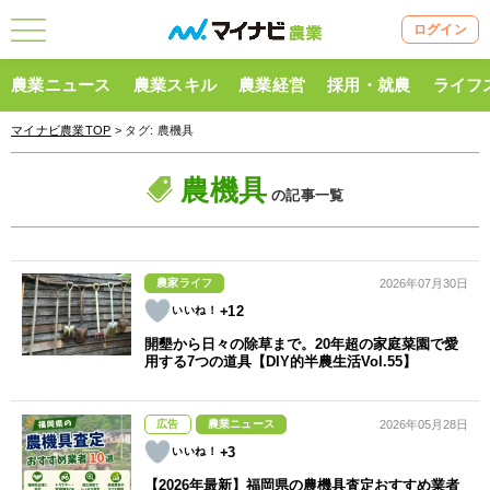
ログイン
農業ニュース
農業スキル
農業経営
採用・就農
ライフ
マイナビ農業TOP
> タグ:
農機具
農機具
の記事一覧
農家ライフ
2026年07月30日
+12
開墾から日々の除草まで。20年超の家庭菜園で愛
用する7つの道具【DIY的半農生活Vol.55】
広告
農業ニュース
2026年05月28日
+3
【2026年最新】福岡県の農機具査定おすすめ業者