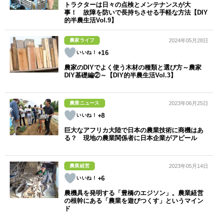
トラクターは日々の点検とメンテナンスが大
事！ 故障を防いで長持ちさせる手軽な方法【DIY
的半農生活Vol.9】
農家ライフ
2024年05月28日
+16
農家のDIYでよく使う木材の種類と選び方～農家
DIY基礎編②～【DIY的半農生活Vol.3】
農業ニュース
2023年06月25日
+8
巨大なアフリカ大陸で日本の農業技術に商機はあ
る？ 現地の農業関係者に日本企業がアピール
農業経営
2023年05月14日
+6
農機具を発明する「豊橋のエジソン」。農業経営
の根幹にある「農業を遊びつくす」というマイン
ド