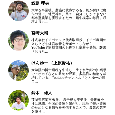
鮫島 理央
大学を卒業後、農協に就職するも、気が付けば農
作の道に。地元神奈川県で、自分にしかできない
都市型農業を実現するため、暗中模索の毎日。収
穫よりも…
宮崎大輔
株式会社イチゴテック代表取締役。イチゴ農園の
立ち上げや経営改善をサポートしながら、
YouTubeで家庭菜園のお役立ち情報を発信。著書
『おうち…
けんゆー （上原賢祐）
大学院の博士過程を中退し、生まれ故郷の沖縄県
でアボカドなどの果樹や野菜、多品目の植物を栽
培している。Youtubeチャンネル「けんゆーの農
ラ…
鈴木 雄人
茨城県石岡市出身。 農学部を卒業後、青果卸会
社に就職。全国の農家と繋がり、現地で得た農家
のためとなる情報を発信することで、農業の業界
を盛り…