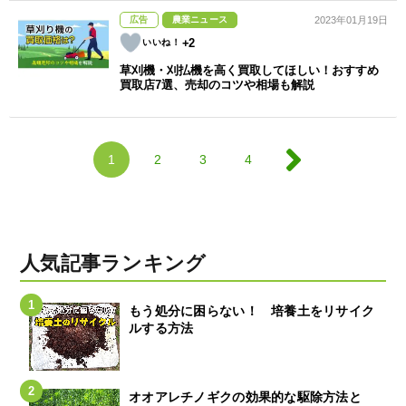
広告
農業ニュース
2023年01月19日
+2
草刈機・刈払機を高く買取してほしい！おすすめ
買取店7選、売却のコツや相場も解説
1
2
3
4
人気記事ランキング
もう処分に困らない！ 培養土をリサイク
ルする方法
オオアレチノギクの効果的な駆除方法と