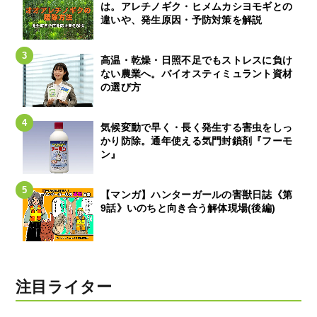
は。アレチノギク・ヒメムカシヨモギとの
違いや、発生原因・予防対策を解説
高温・乾燥・日照不足でもストレスに負け
ない農業へ。バイオスティミュラント資材
の選び方
気候変動で早く・長く発生する害虫をしっ
かり防除。通年使える気門封鎖剤『フーモ
ン』
【マンガ】ハンターガールの害獣日誌《第
9話》いのちと向き合う解体現場(後編)
注目ライター