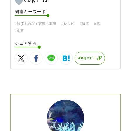
+3
関連キーワード
#健康をめざす家庭の薬膳
#レシピ
#健康
#豚
#食育
シェアする
URLをコピー