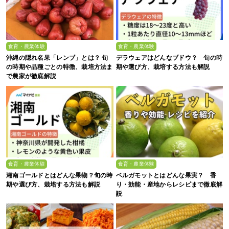
食育・農業体験
食育・農業体験
沖縄の隠れ名果「レンブ」とは？ 旬
デラウェアはどんなブドウ？ 旬の時
の時期や品種ごとの特徴、栽培方法ま
期や選び方、栽培する方法も解説
で農家が徹底解説
食育・農業体験
食育・農業体験
湘南ゴールドとはどんな果物？旬の時
ベルガモットとはどんな果実？ 香
期や選び方、栽培する方法も解説
り・効能・産地からレシピまで徹底解
説