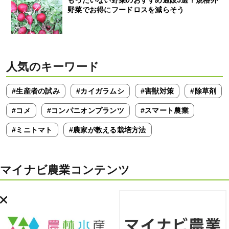
もったいない野菜のおすすめ通販5選！規格外
野菜でお得にフードロスを減らそう
人気のキーワード
#生産者の試み
#カイガラムシ
#害獣対策
#除草剤
#コメ
#コンパニオンプランツ
#スマート農業
#ミニトマト
#農家が教える栽培方法
マイナビ農業コンテンツ