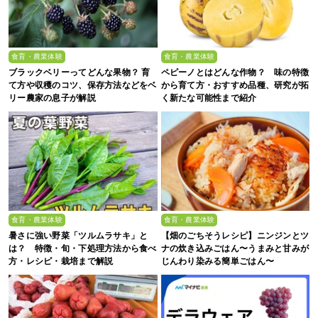
食育・農業体験
食育・農業体験
ブラックベリーってどんな果物？ 育
ペピーノとはどんな作物？ 味の特徴
て方や収穫のコツ、保存方法などをベ
から育て方・おすすめ品種、研究が拓
リー農家の息子が解説
く新たな可能性まで紹介
食育・農業体験
食育・農業体験
暑さに強い野菜「ツルムラサキ」と
【畑のごちそうレシピ】ニンジンとツ
は？ 特徴・旬・下処理方法から食べ
ナの炊き込みごはん〜うまみと甘みが
方・レシピ・栽培まで解説
じんわり染みる簡単ごはん〜