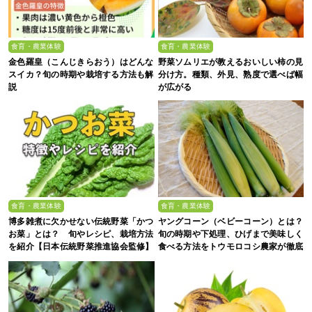
食育・農業体験
食育・農業体験
金色羅皇（こんじきらおう）はどんな
野菜ソムリエが教えるおいしい柿の見
スイカ？旬の時期や栽培する方法も解
分け方。種類、外見、熟度で選べば幅
説
が広がる
食育・農業体験
食育・農業体験
博多雑煮に欠かせない伝統野菜「かつ
ヤングコーン（ベビーコーン）とは？
お菜」とは？ 旬やレシピ、栽培方法
旬の時期や下処理、ひげまで美味しく
を紹介【日本伝統野菜推進協会監修】
食べる方法をトウモロコシ農家が徹底
解説！