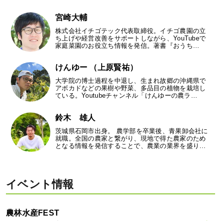
宮崎大輔
株式会社イチゴテック代表取締役。イチゴ農園の立
ち上げや経営改善をサポートしながら、YouTubeで
家庭菜園のお役立ち情報を発信。著書『おうち…
けんゆー （上原賢祐）
大学院の博士過程を中退し、生まれ故郷の沖縄県で
アボカドなどの果樹や野菜、多品目の植物を栽培し
ている。Youtubeチャンネル「けんゆーの農ラ…
鈴木 雄人
茨城県石岡市出身。 農学部を卒業後、青果卸会社に
就職。全国の農家と繋がり、現地で得た農家のため
となる情報を発信することで、農業の業界を盛り…
イベント情報
農林水産FEST