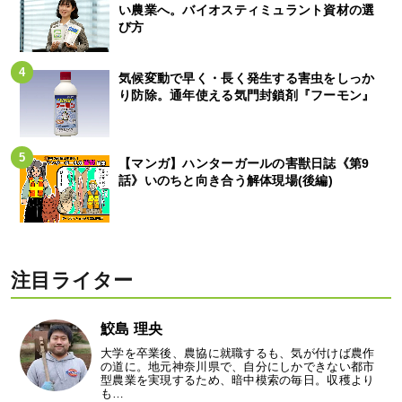
い農業へ。バイオスティミュラント資材の選
び方
気候変動で早く・長く発生する害虫をしっか
り防除。通年使える気門封鎖剤『フーモン』
【マンガ】ハンターガールの害獣日誌《第9
話》いのちと向き合う解体現場(後編)
注目ライター
鮫島 理央
大学を卒業後、農協に就職するも、気が付けば農作
の道に。地元神奈川県で、自分にしかできない都市
型農業を実現するため、暗中模索の毎日。収穫より
も…