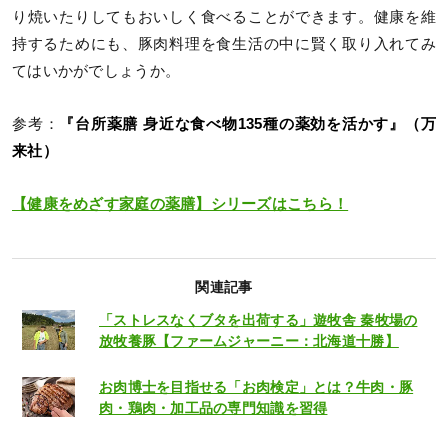
り焼いたりしてもおいしく食べることができます。健康を維
持するためにも、豚肉料理を食生活の中に賢く取り入れてみ
てはいかがでしょうか。
参考：
『台所薬膳 身近な食べ物135種の薬効を活かす』（万
来社）
【健康をめざす家庭の薬膳】シリーズはこちら！
関連記事
「ストレスなくブタを出荷する」遊牧舎 秦牧場の
放牧養豚【ファームジャーニー：北海道十勝】
お肉博士を目指せる「お肉検定」とは？牛肉・豚
肉・鶏肉・加工品の専門知識を習得