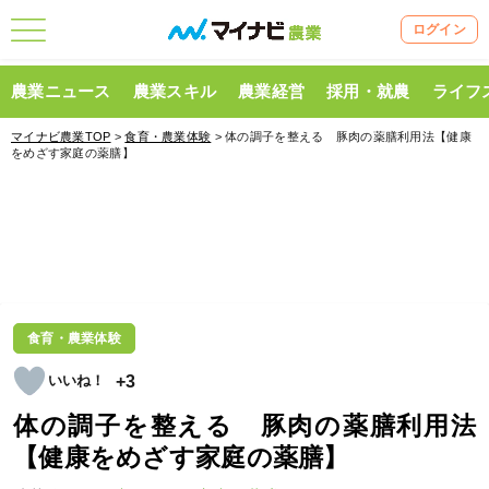
ログイン
農業ニュース
農業スキル
農業経営
採用・就農
ライフ
マイナビ農業TOP
>
食育・農業体験
> 体の調子を整える 豚肉の薬膳利用法【健康
をめざす家庭の薬膳】
食育・農業体験
+3
体の調子を整える 豚肉の薬膳利用法
【健康をめざす家庭の薬膳】