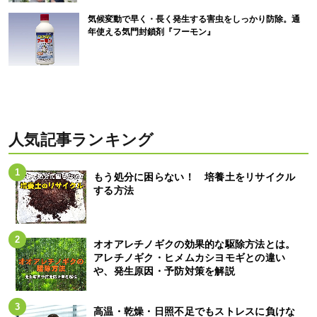
気候変動で早く・長く発生する害虫をしっかり防除。通
年使える気門封鎖剤『フーモン』
人気記事ランキング
もう処分に困らない！ 培養土をリサイクル
する方法
オオアレチノギクの効果的な駆除方法とは。
アレチノギク・ヒメムカシヨモギとの違い
や、発生原因・予防対策を解説
高温・乾燥・日照不足でもストレスに負けな