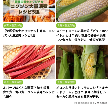
食育・農業体験
食育・農業体験
【管理栄養士オリジナル】簡単！ニン
スイートコーンの革命児「ピュアホワ
ジン大量消費レシピ5選
イト」とは？ 高い糖度の秘密や美味
しい食べ方、保存術まで農家が解説
食育・農業体験
食育・農業体験
ルバーブはどんな野菜？ 味や栄養、
メロンより甘いトウモロコシ「ドルチ
育て方、食べ方、ジャム以外のレシピ
ェドリーム」とは？ 最高に美味しい
も紹介
食べ方や栽培方法を農家が解説
Recommended by