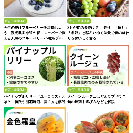
食育・農業体験
食育・農業体験
今年の夏はブルーベリーを堪能しよ
8月が旬の果物は？ 「走り」「盛り」
う！観光農園や道の駅、スーパーで買
「名残」と移ろいゆく味覚で夏の終わ
える人気のブルーベリー25種をブル
りをおいしく彩る
ーベリー農家の息子が解説
食育・農業体験
食育・農業体験
パイナップルリリー（ユーコミス）と
クイーンルージュはどんなブドウ？
は？ 特徴や開花時期、育て方を解説
旬の時期や選び方などを解説