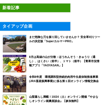
新着記事
タイアップ企画
まだ危険な刃を振り回していませんか？ 安全草刈りツー
ルの決定版「SuperカルマーPRO」
8月は高値の山が分散：ほうれんそう・きゅうり（通
し）、はくさい（前半）、トマト（後半）【青果市況情
報アプリ「YAOYASAN」】
令和8年度 環境調和型持続的肉用牛生産体制推進事業
(JRA畜産振興事業)に係る第１回オンライン情報交換会
山梨暮らし満載！10/24（土）オンライン開催『やまな
しオンライン就農座談会』【参加無料】