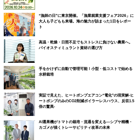
“漁師の日”に東京開催。「漁業就業支援フェア2026」に
大人も子どもも来場。海の魅力が詰まった1日をレポー
ト
高温・乾燥・日照不足でもストレスに負けない農業へ。
バイオスティミュラント資材の選び方
手をかけずに自動で管理可能！小型・低コストで始める
水耕栽培
実証で見えた、ヒートポンプエアコン“電化”の現実解-ヒ
ートポンプのみのCO2削減ボイラーレスハウス、反収1.5
倍の驚異-
AI選果機がトマトの栽培・流通を変える―シブヤ精機・
カゴメが描くトレーサビリティ改革の未来