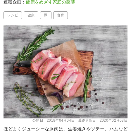
連載企画：
健康をめざす家庭の薬膳
レシピ
健康
豚
食育
公開日：
2018年04月04日
最終更新日：
2020年02月03日
ほどよくジューシーな豚肉は、生姜焼きやソテー、ハムなど