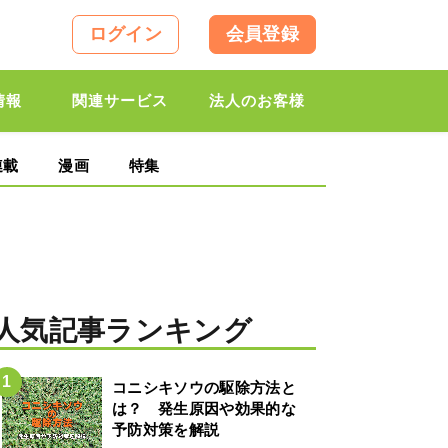
ログイン
会員登録
情報
関連サービス
法人のお客様
連載
漫画
特集
人気記事ランキング
コニシキソウの駆除方法と
は？ 発生原因や効果的な
予防対策を解説