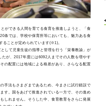
ることができる人間を育てる食育を推進しようと、「食
20条では、学校や保育所等においても、魅力ある食
ることが定められています(※1)。
門家として児童生徒の指導と管理を行う「栄養教諭」が
したが、2017年度には6092人までその人数を増やす
、その配置には地域による格差があり、さらなる配置
その手法もさまざまであるため、今まさに試行錯誤で
えます。国をあげて推進されている一方で、その進め
かもしれません。そうした中、食育教育をさらに発展