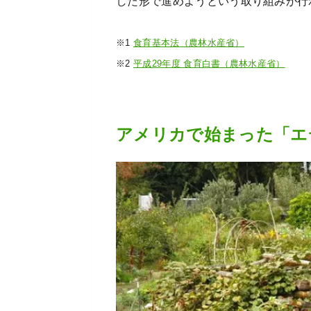
した形で進めようという取り組みが行
※1
食育基本法（農林水産省）
※2
平成29年度 食育白書（農林水産省）
アメリカで始まった「エ