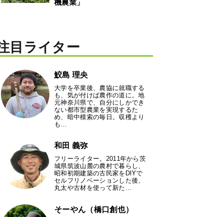
機農業」
注目ライター
鮫島 理央
大学を卒業後、農協に就職する
も、気が付けば農作の道に。地
元神奈川県で、自分にしかでき
ない都市型農業を実現するた
め、暗中模索の毎日。収穫より
も…
和田 義弥
フリーライター。2011年から茨
城県筑波山麓の農村で暮らし、
昭和初期建築の古民家をDIYで
セルフリノベーションした後、
丸太や古材を使って新た…
そーやん（橋口創也）