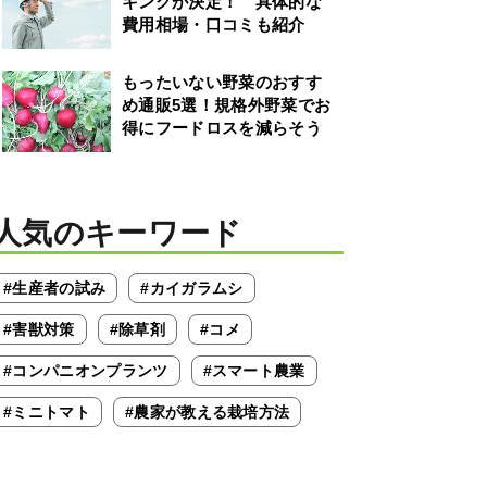
キングが決定！ 具体的な
費用相場・口コミも紹介
もったいない野菜のおすす
め通販5選！規格外野菜でお
得にフードロスを減らそう
人気のキーワード
#生産者の試み
#カイガラムシ
#害獣対策
#除草剤
#コメ
#コンパニオンプランツ
#スマート農業
#ミニトマト
#農家が教える栽培方法