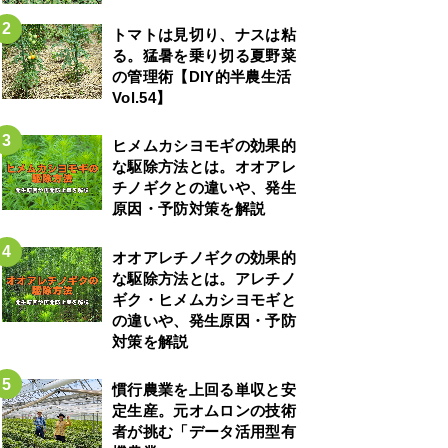
トマトは見切り、ナスは粘
る。猛暑を乗り切る夏野菜
の管理術【DIY的半農生活
Vol.54】
ヒメムカシヨモギの効果的
な駆除方法とは。オオアレ
チノギクとの違いや、発生
原因・予防対策を解説
オオアレチノギクの効果的
な駆除方法とは。アレチノ
ギク・ヒメムカシヨモギと
の違いや、発生原因・予防
対策を解説
慣行農業を上回る単収と安
定生産。元オムロンの技術
者が挑む「データ活用型有