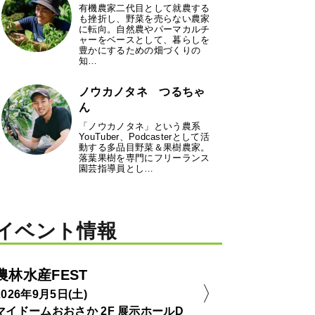
有機農家二代目として就農する
も挫折し、野菜を売らない農家
に転向。自然農やパーマカルチ
ャーをベースとして、暮らしを
豊かにするための畑づくりの
知…
ノウカノタネ つるちゃ
ん
「ノウカノタネ」という農系
YouTuber、Podcasterとして活
動する多品目野菜＆果樹農家。
落葉果樹を専門にフリーランス
園芸指導員とし…
イベント情報
農林水産FEST
2026年9月5日(土)
マイドームおおさか 2F 展示ホールD