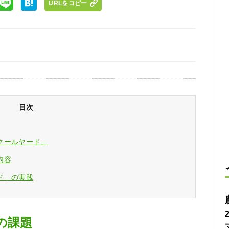
URLをコピー
目次
クールヤード」
内容
ド」の実践
の課題