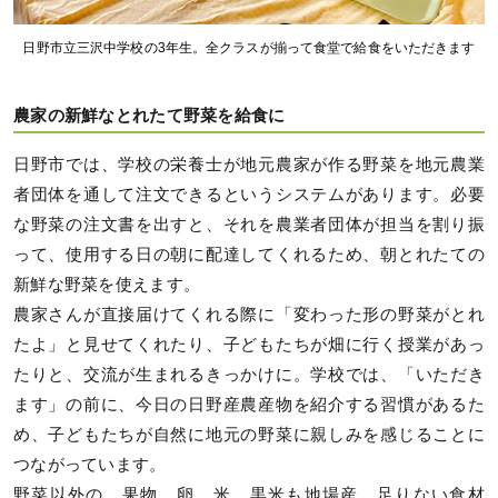
日野市立三沢中学校の3年生。全クラスが揃って食堂で給食をいただきます
農家の新鮮なとれたて野菜を給食に
日野市では、学校の栄養士が地元農家が作る野菜を地元農業
者団体を通して注文できるというシステムがあります。必要
な野菜の注文書を出すと、それを農業者団体が担当を割り振
って、使用する日の朝に配達してくれるため、朝とれたての
新鮮な野菜を使えます。
農家さんが直接届けてくれる際に「変わった形の野菜がとれ
たよ」と見せてくれたり、子どもたちが畑に行く授業があっ
たりと、交流が生まれるきっかけに。学校では、「いただき
ます」の前に、今日の日野産農産物を紹介する習慣があるた
め、子どもたちが自然に地元の野菜に親しみを感じることに
つながっています。
野菜以外の、果物、卵、米、黒米も地場産。足りない食材