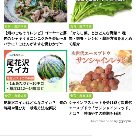
食育・農業体験
食育・農業体験
【畑のごちそうレシピ】ゴーヤーと豚
「からし菜」とはどんな野菜？ 種
肉のシャキうまニンニクみそ炒め〜夏
類・栄養・レシピ・栽培方法をまとめ
バテに！ごはんがすすむ夏おかず〜
て紹介
食育・農業体験
食育・農業体験
尾花沢スイカはどんなスイカ？ 旬の
シャインマスカットを受け継ぐ次世代
時期や選び方、栽培方法も解説
エースブドウ「サンシャインレッド」
とは？ 特徴や旬の時期を解説
Recommended by