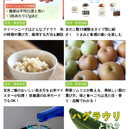
食育・農業体験
食育・農業体験
クイーンニーナはどんなブドウ？ 旬
きのこ類15種類をタイプ別に紹
の時期や選び方、栽培する方法も解説
介！ うまみと食感の違いを楽しむ
食育・農業体験
食育・農業体験
玄米ご飯のおいしい炊き方をお米マイ
野菜ソムリエが教える、美味しい梨の
スターが伝授！ 炊飯器の白米モード
選び方。味と食べごろは見た目・香
でもOK！
り・品種でわかる！