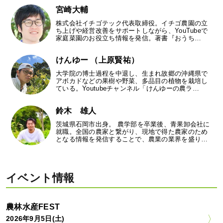
宮崎大輔
株式会社イチゴテック代表取締役。イチゴ農園の立
ち上げや経営改善をサポートしながら、YouTubeで
家庭菜園のお役立ち情報を発信。著書『おうち…
けんゆー （上原賢祐）
大学院の博士過程を中退し、生まれ故郷の沖縄県で
アボカドなどの果樹や野菜、多品目の植物を栽培し
ている。Youtubeチャンネル「けんゆーの農ラ…
鈴木 雄人
茨城県石岡市出身。 農学部を卒業後、青果卸会社に
就職。全国の農家と繋がり、現地で得た農家のため
となる情報を発信することで、農業の業界を盛り…
イベント情報
農林水産FEST
2026年9月5日(土)