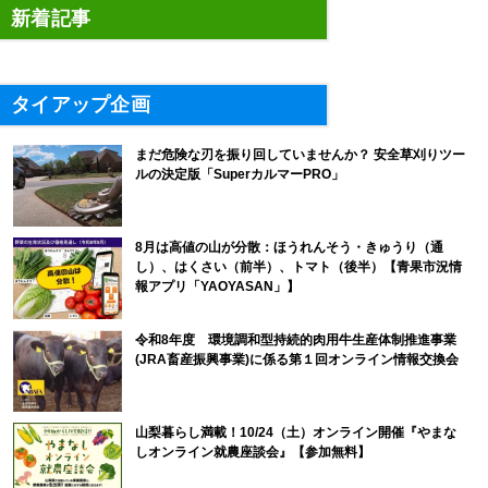
新着記事
タイアップ企画
まだ危険な刃を振り回していませんか？ 安全草刈りツー
ルの決定版「SuperカルマーPRO」
8月は高値の山が分散：ほうれんそう・きゅうり（通
し）、はくさい（前半）、トマト（後半）【青果市況情
報アプリ「YAOYASAN」】
令和8年度 環境調和型持続的肉用牛生産体制推進事業
(JRA畜産振興事業)に係る第１回オンライン情報交換会
山梨暮らし満載！10/24（土）オンライン開催『やまな
しオンライン就農座談会』【参加無料】