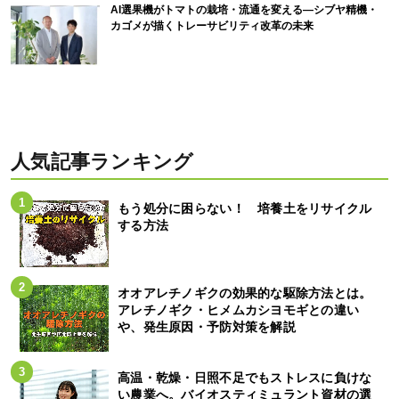
AI選果機がトマトの栽培・流通を変える―シブヤ精機・
カゴメが描くトレーサビリティ改革の未来
人気記事ランキング
もう処分に困らない！ 培養土をリサイクル
する方法
オオアレチノギクの効果的な駆除方法とは。
アレチノギク・ヒメムカシヨモギとの違い
や、発生原因・予防対策を解説
高温・乾燥・日照不足でもストレスに負けな
い農業へ。バイオスティミュラント資材の選