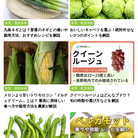
食育・農業体験
食育・農業体験
九条ネギとは？普通のネギとの違いや
おいしいキャベツを選ぶ！絶対外せな
栽培方法、おすすめレシピを解説
い3つのポイントを解説
食育・農業体験
食育・農業体験
メロンより甘いトウモロコシ「ドルチ
クイーンルージュはどんなブドウ？
ェドリーム」とは？ 最高に美味しい
旬の時期や選び方などを解説
食べ方や栽培方法を農家が解説