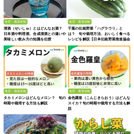
食育・農業体験
食育・農業体験
清酒（せいしゅ）とはどんなお酒？
千葉の伝統野菜「ハグラウリ」と
日本酒や料理酒、合成清酒との違いや
は？ 旬や栽培方法、おいしく食べる
美味しい飲み方の知識を伝授
レシピを解説【日本伝統野菜推進協会
監修】
食育・農業体験
食育・農業体験
タカミメロンはどんなメロン？ 旬の
金色羅皇（こんじきらおう）はどんな
時期や栽培する方法も解説
スイカ？旬の時期や栽培する方法も解
説