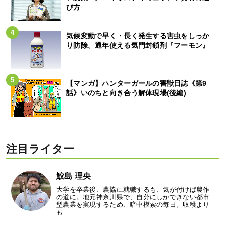
び方
気候変動で早く・長く発生する害虫をしっか
り防除。通年使える気門封鎖剤『フーモン』
【マンガ】ハンターガールの害獣日誌《第9
話》いのちと向き合う解体現場(後編)
注目ライター
鮫島 理央
大学を卒業後、農協に就職するも、気が付けば農作
の道に。地元神奈川県で、自分にしかできない都市
型農業を実現するため、暗中模索の毎日。収穫より
も…