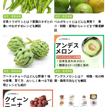
食育・農業体験
食育・農業体験
甘長トウガラシとは？普通のネギとの
ベルガモットとはどんな果実？ 香
違いやおすすめレシピを解説
り・効能・産地からレシピまで徹底解
説
食育・農業体験
食育・農業体験
アーティチョークはどんな野菜？ 味
アンデスメロンとは？ 特徴・旬の時
や栄養、育て方、おいしく食べる下処
期・栽培方法などを解説
理とレシピも紹介