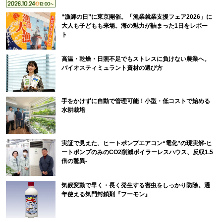
“漁師の日”に東京開催。「漁業就業支援フェア2026」に
大人も子どもも来場。海の魅力が詰まった1日をレポー
ト
高温・乾燥・日照不足でもストレスに負けない農業へ。
バイオスティミュラント資材の選び方
手をかけずに自動で管理可能！小型・低コストで始める
水耕栽培
実証で見えた、ヒートポンプエアコン“電化”の現実解-ヒ
ートポンプのみのCO2削減ボイラーレスハウス、反収1.5
倍の驚異-
気候変動で早く・長く発生する害虫をしっかり防除。通
年使える気門封鎖剤『フーモン』