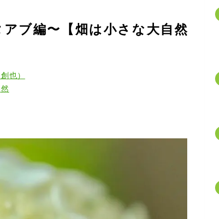
タアブ編〜【畑は小さな大自然
口創也）
自然