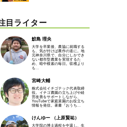
注目ライター
鮫島 理央
大学を卒業後、農協に就職する
も、気が付けば農作の道に。地
元神奈川県で、自分にしかでき
ない都市型農業を実現するた
め、暗中模索の毎日。収穫より
も…
宮崎大輔
株式会社イチゴテック代表取締
役。イチゴ農園の立ち上げや経
営改善をサポートしながら、
YouTubeで家庭菜園のお役立ち
情報を発信。著書『おうち…
けんゆー （上原賢祐）
大学院の博士過程を中退し、生