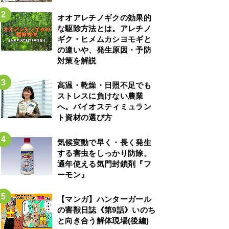
オオアレチノギクの効果的
な駆除方法とは。アレチノ
ギク・ヒメムカシヨモギと
の違いや、発生原因・予防
対策を解説
高温・乾燥・日照不足でも
ストレスに負けない農業
へ。バイオスティミュラン
ト資材の選び方
気候変動で早く・長く発生
する害虫をしっかり防除。
通年使える気門封鎖剤『フ
ーモン』
【マンガ】ハンターガール
の害獣日誌《第9話》いのち
と向き合う解体現場(後編)