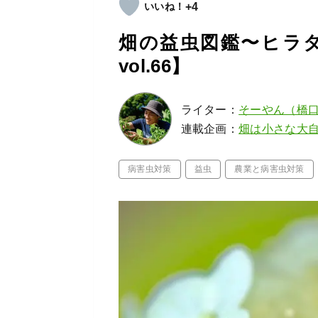
+4
畑の益虫図鑑〜ヒラ
vol.66】
ライター：
そーやん（橋
連載企画：
畑は小さな大
病害虫対策
益虫
農業と病害虫対策