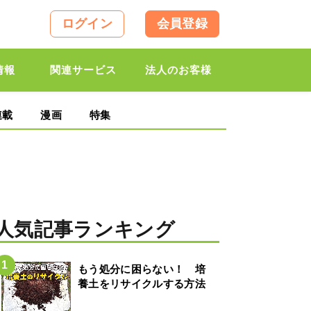
ログイン
会員登録
情報
関連サービス
法人のお客様
連載
漫画
特集
人気記事ランキング
もう処分に困らない！ 培
養土をリサイクルする方法