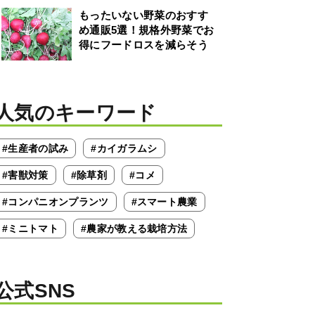
もったいない野菜のおすす
め通販5選！規格外野菜でお
得にフードロスを減らそう
人気のキーワード
#生産者の試み
#カイガラムシ
#害獣対策
#除草剤
#コメ
#コンパニオンプランツ
#スマート農業
#ミニトマト
#農家が教える栽培方法
公式SNS