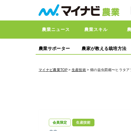
農業ニュース
農業スキル
農業サポーター
農家が教える栽培方法
マイナビ農業TOP
>
生産技術
> 畑の益虫図鑑〜ヒラタアブ
会員限定
生産技術