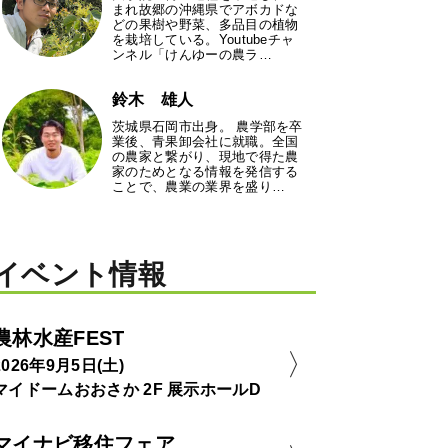
まれ故郷の沖縄県でアボカドな
どの果樹や野菜、多品目の植物
を栽培している。Youtubeチャ
ンネル「けんゆーの農ラ…
鈴木 雄人
茨城県石岡市出身。 農学部を卒
業後、青果卸会社に就職。全国
の農家と繋がり、現地で得た農
家のためとなる情報を発信する
ことで、農業の業界を盛り…
イベント情報
農林水産FEST
2026年9月5日(土)
マイドームおおさか 2F 展示ホールD
マイナビ移住フェア