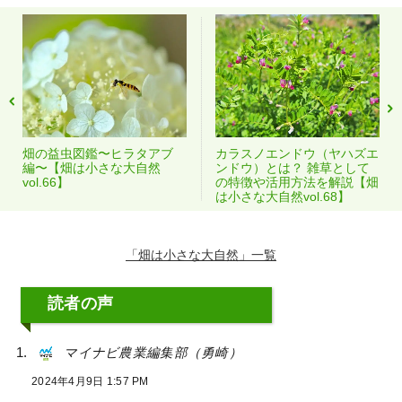
畑の益虫図鑑〜ヒラタアブ
カラスノエンドウ（ヤハズエ
編〜【畑は小さな大自然
ンドウ）とは？ 雑草として
vol.66】
の特徴や活用方法を解説【畑
は小さな大自然vol.68】
「畑は小さな大自然」
読者の声
マイナビ農業編集部（勇崎）
2024年4月9日 1:57 PM