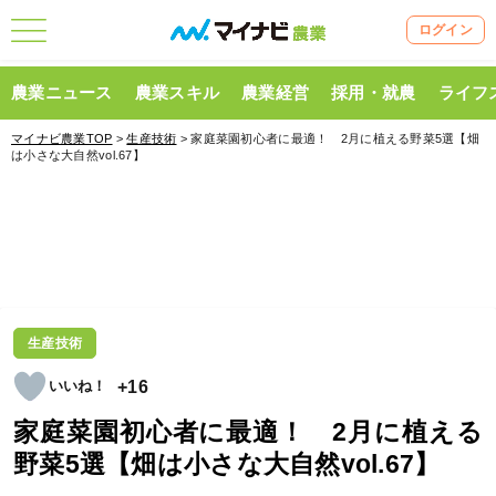
ログイン
農業ニュース
農業スキル
農業経営
採用・就農
ライフ
マイナビ農業TOP
>
生産技術
> 家庭菜園初心者に最適！ 2月に植える野菜5選【畑
は小さな大自然vol.67】
生産技術
+16
家庭菜園初心者に最適！ 2月に植える
野菜5選【畑は小さな大自然vol.67】