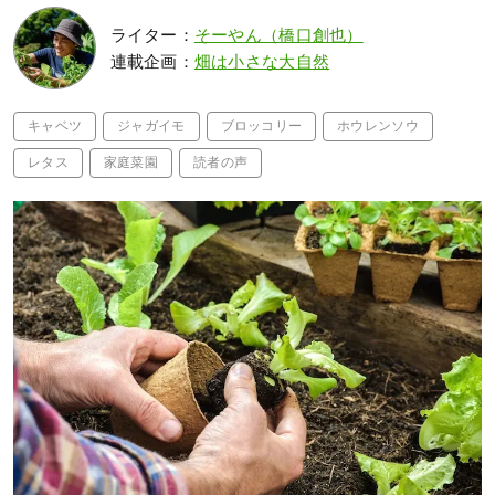
ライター：
そーやん（橋口創也）
連載企画：
畑は小さな大自然
キャベツ
ジャガイモ
ブロッコリー
ホウレンソウ
レタス
家庭菜園
読者の声