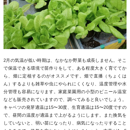
2月の気温が低い時期は、なかなか野菜も成長しません。そこ
で保温できる環境で苗作りをして、ある程度大きく育ててか
ら、畑に定植するのがオススメです。畑で直播（ちょくは
ん）するよりも雑草や虫にやられにくくなり、温度管理や水
分管理も容易になります。家庭菜園用の小型のビニール温室
なども販売されていますので、調べてみると良いでしょう。
キャベツの発芽適温は15〜30度、生育適温は15〜20度ですの
で、昼間の温度が適温まで上がるようにします。また換気を
していないと、弱い苗になったり、病気になったりすること