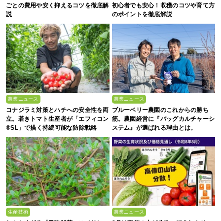
ごとの費用や安く抑えるコツを徹底解
初心者でも安心！収穫のコツや育て方
説
のポイントを徹底解説
農業ニュース
農業ニュース
コナジラミ対策とハチへの安全性を両
ブルーベリー農園のこれからの勝ち
立。若きトマト生産者が「エフィコン
筋。農園経営に『バッグカルチャーシ
®SL」で描く持続可能な防除戦略
ステム』が選ばれる理由とは。
生産技術
農業ニュース