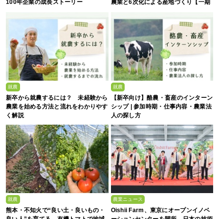
100年企業の成長ストーリー
農業と6次化による産地づくり【一期
生募集】
就農
就農
新卒から就農するには？ 未経験から
【新卒向け】酪農・畜産のインターン
農業を始める方法と流れをわかりやす
シップ | 参加時期・仕事内容・農業法
く解説
人の探し方
就農
農業ニュース
熊本・不知火で“良い土・良いもの・
Oishii Farm、東京にオープンイノベ
良い人”を育てる。有機トマトで地域
ーションセンターを開所 日本の技術