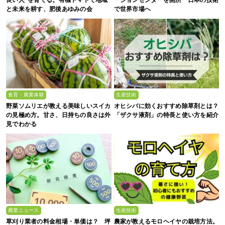
と未来を耕す、肥後あゆみの会
で世界市場へ
食育・農業体験
生産技術
野菜ソムリエが教える美味しいスイカ
オヒシバに効くおすすめ除草剤とは？
の見極め方。甘さ、日持ちの良さは外
「ザクサ液剤」の特長と使い方を紹介
見でわかる
農業ニュース
生産技術
草刈り業者の料金相場・単価は？ 坪
農家が教えるモロヘイヤの栽培方法。