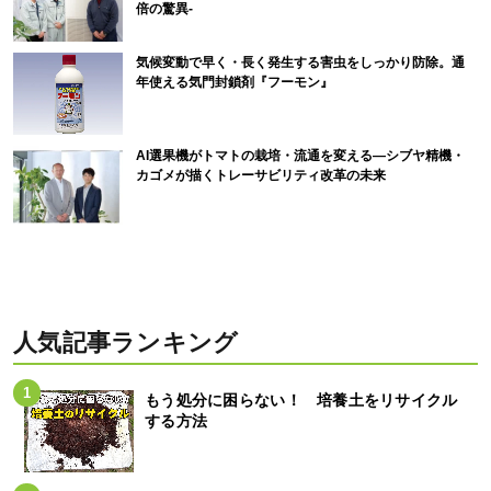
倍の驚異-
気候変動で早く・長く発生する害虫をしっかり防除。通
年使える気門封鎖剤『フーモン』
AI選果機がトマトの栽培・流通を変える―シブヤ精機・
カゴメが描くトレーサビリティ改革の未来
人気記事ランキング
もう処分に困らない！ 培養土をリサイクル
する方法