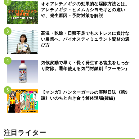
オオアレチノギクの効果的な駆除方法とは。
アレチノギク・ヒメムカシヨモギとの違い
や、発生原因・予防対策を解説
高温・乾燥・日照不足でもストレスに負けな
い農業へ。バイオスティミュラント資材の選
び方
気候変動で早く・長く発生する害虫をしっか
り防除。通年使える気門封鎖剤『フーモン』
【マンガ】ハンターガールの害獣日誌《第9
話》いのちと向き合う解体現場(後編)
注目ライター