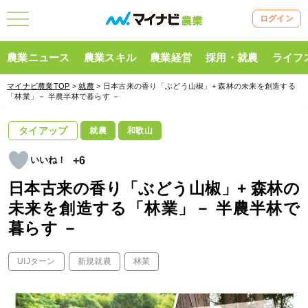
ログイン
農業ニュース
農業スキル
農業経営
採用・就農
ライフ
マイナビ農業TOP
>
就農
> 日本古来の香り「ぶどう山椒」+ 森林の未来を創造する
「林業」－ 半農半林で暮らす －
タイアップ
就農
和歌山
+6
日本古来の香り「ぶどう山椒」+ 森林の
未来を創造する「林業」－ 半農半林で
暮らす －
UIJターン
新規就農
林業