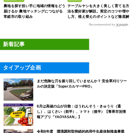
農地を探す担い手に地域の情報をどう
テーブルヤシを大きく美しく育てる方
届けるか 農地マッチングにつながる
法を愛好家が解説。剪定のコツや増や
常総市の取り組み
し方、植え替えのポイントなど徹底解
剖
Recommended by
新着記事
タイアップ企画
まだ危険な刃を振り回していませんか？ 安全草刈りツー
ルの決定版「SuperカルマーPRO」
8月は高値の山が分散：ほうれんそう・きゅうり（通
し）、はくさい（前半）、トマト（後半）【青果市況情
報アプリ「YAOYASAN」】
令和8年度 環境調和型持続的肉用牛生産体制推進事業