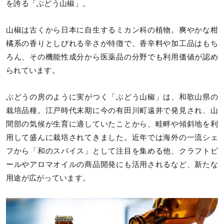
を誇る「ぶどう山椒」。
山椒は古くから日本に自生するミカン科の植物。爽やかな柑
橘系の香りとしびれる辛さが特徴で、香辛料や加工品はもち
ろん、その機能性成分から医薬品の分野でも利用価値が認め
られています。
ぶどうの房のように実がつく「ぶどう山椒」は、和歌山県の
栽培品種。江戸時代末期に今の有田川町遠井で発見され、山
間部の気候が生育に適していたことから、畦畔や傾斜地を利
用して盛んに栽培されてきました。近年では海外の一流シェ
フから「和のスパイス」として注目を集める他、クラフトビ
ールやアロマオイルの商品開発にも活用されるなど、新たな
用途が広がっています。