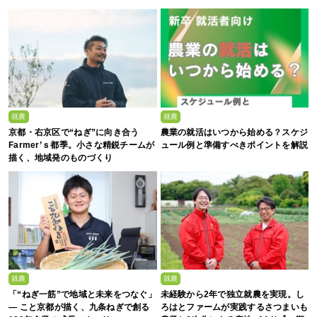
就農
就農
京都・右京区で“ねぎ”に向き合う
農業の就活はいつから始める？スケジ
Farmer’ｓ都季。小さな精鋭チームが
ュール例と準備すべきポイントを解説
描く、地域発のものづくり
就農
就農
「“ねぎ一筋”で地域と未来をつなぐ」
未経験から2年で独立就農を実現。し
— こと京都が描く、九条ねぎで創る
ろはとファームが実践するさつまいも