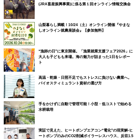
(JRA畜産振興事業)に係る第１回オンライン情報交換会
山梨暮らし満載！10/24（土）オンライン開催『やまな
しオンライン就農座談会』【参加無料】
“漁師の日”に東京開催。「漁業就業支援フェア2026」に
大人も子どもも来場。海の魅力が詰まった1日をレポー
ト
高温・乾燥・日照不足でもストレスに負けない農業へ。
バイオスティミュラント資材の選び方
手をかけずに自動で管理可能！小型・低コストで始める
水耕栽培
実証で見えた、ヒートポンプエアコン“電化”の現実解-ヒ
ートポンプのみのCO2削減ボイラーレスハウス、反収1.5