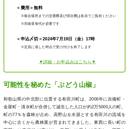
＜費用＞無料
※集合場所までの交通費及び宿泊費は各自でご負担ください
※別途昼食代が必要です
＜申込〆切＞2024年7月19日（金）17時
※定員に達した時点で受け付けを終了します
▼詳細・お申込みはこちら▼
可能性を秘めた「ぶどう山椒」
和歌山県の中北部に位置する有田川町は、2006年に吉備町・
金屋町・清水町が合併して誕生した人口が約2万5000人の町。
町の77％を森林が占め、高野山を水源とする有田川の流域を
中心に古くから農林業が営まれてきました。東西に長い町の