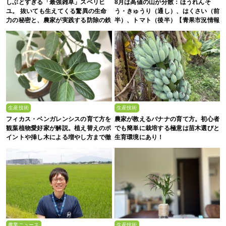
しぶとすぎる「最強雑草」スベリヒ
8月は高値の山が分散：ほうれんそ
ユ。 抜いても生えてくる驚異の生命
う・きゅうり（通し）、はくさい（前
力の秘密と、農家が実践する防除の鉄
半）、トマト（後半）【青果市況情報
則
アプリ「YAOYASAN」】
生産技術
生産技術
フィカス・ベンガレンシスの育て方を
農家が教えるバナナの育て方。初心者
観葉植物愛好家が解説。植え替えのポ
でも簡単に栽培する極意は苗木選びと
イントや挿し木による増やし方まで徹
生育環境にあり！
底解説
農業ニュース
生産技術