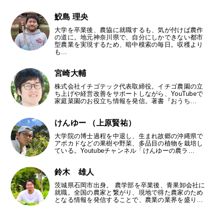
鮫島 理央
大学を卒業後、農協に就職するも、気が付けば農作
の道に。地元神奈川県で、自分にしかできない都市
型農業を実現するため、暗中模索の毎日。収穫より
も…
宮崎大輔
株式会社イチゴテック代表取締役。イチゴ農園の立
ち上げや経営改善をサポートしながら、YouTubeで
家庭菜園のお役立ち情報を発信。著書『おうち…
けんゆー （上原賢祐）
大学院の博士過程を中退し、生まれ故郷の沖縄県で
アボカドなどの果樹や野菜、多品目の植物を栽培し
ている。Youtubeチャンネル「けんゆーの農ラ…
鈴木 雄人
茨城県石岡市出身。 農学部を卒業後、青果卸会社に
就職。全国の農家と繋がり、現地で得た農家のため
となる情報を発信することで、農業の業界を盛り…