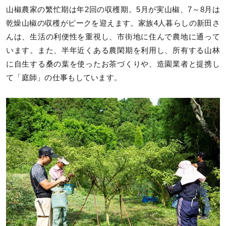
山椒農家の繁忙期は年2回の収穫期。5月が実山椒、7～8月は
乾燥山椒の収穫がピークを迎えます。家族4人暮らしの新田さ
んは、生活の利便性を重視し、市街地に住んで農地に通って
います。また、半年近くある農閑期を利用し、所有する山林
に自生する桑の葉を使ったお茶づくりや、造園業者と提携し
て「庭師」の仕事もしています。