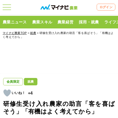
ログイン
農業ニュース
農業スキル
農業経営
採用・就農
ライフ
マイナビ農業TOP
>
就農
> 研修生受け入れ農家の助言「客を喜ばそう」「有機はよ
く考えてから」
会員限定
就農
+4
研修生受け入れ農家の助言「客を喜ば
そう」「有機はよく考えてから」