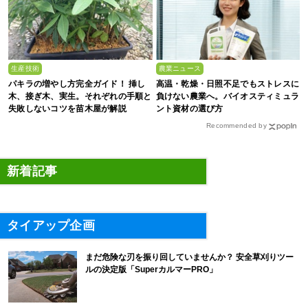
生産技術
農業ニュース
パキラの増やし方完全ガイド！ 挿し
高温・乾燥・日照不足でもストレスに
木、接ぎ木、実生。それぞれの手順と
負けない農業へ。バイオスティミュラ
失敗しないコツを苗木屋が解説
ント資材の選び方
Recommended by
新着記事
タイアップ企画
まだ危険な刃を振り回していませんか？ 安全草刈りツー
ルの決定版「SuperカルマーPRO」