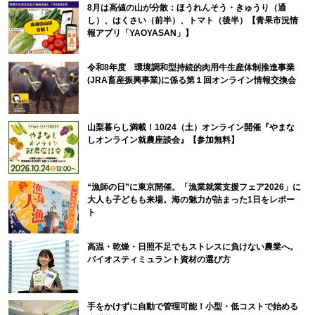
8月は高値の山が分散：ほうれんそう・きゅうり（通
し）、はくさい（前半）、トマト（後半）【青果市況情
報アプリ「YAOYASAN」】
令和8年度 環境調和型持続的肉用牛生産体制推進事業
(JRA畜産振興事業)に係る第１回オンライン情報交換会
山梨暮らし満載！10/24（土）オンライン開催『やまな
しオンライン就農座談会』【参加無料】
“漁師の日”に東京開催。「漁業就業支援フェア2026」に
大人も子どもも来場。海の魅力が詰まった1日をレポー
ト
高温・乾燥・日照不足でもストレスに負けない農業へ。
バイオスティミュラント資材の選び方
手をかけずに自動で管理可能！小型・低コストで始める