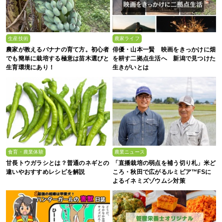
生産技術
農家ライフ
農家が教えるバナナの育て方。初心者
俳優・山本一賢 映画をきっかけに畑
でも簡単に栽培する極意は苗木選びと
を耕す二拠点生活へ 新潟で見つけた
生育環境にあり！
生きがいとは
食育・農業体験
農業ニュース
甘長トウガラシとは？普通のネギとの
「直播栽培の弱点を補う切り札」米ど
違いやおすすめレシピを解説
ころ・秋田で広がるルミビア™FSに
よるイネミズゾウムシ対策