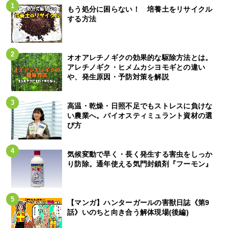
もう処分に困らない！ 培養土をリサイクル
する方法
オオアレチノギクの効果的な駆除方法とは。
アレチノギク・ヒメムカシヨモギとの違い
や、発生原因・予防対策を解説
高温・乾燥・日照不足でもストレスに負けな
い農業へ。バイオスティミュラント資材の選
び方
気候変動で早く・長く発生する害虫をしっか
り防除。通年使える気門封鎖剤『フーモン』
【マンガ】ハンターガールの害獣日誌《第9
話》いのちと向き合う解体現場(後編)