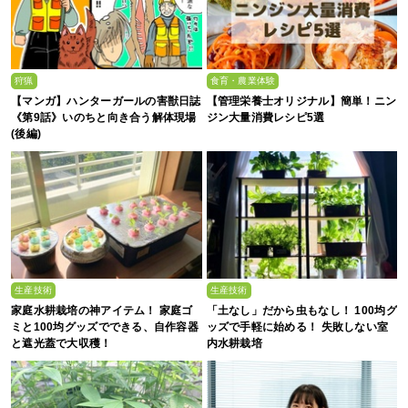
狩猟
食育・農業体験
【マンガ】ハンターガールの害獣日誌
【管理栄養士オリジナル】簡単！ニン
《第9話》いのちと向き合う解体現場
ジン大量消費レシピ5選
(後編)
生産技術
生産技術
家庭水耕栽培の神アイテム！ 家庭ゴ
「土なし」だから虫もなし！ 100均グ
ミと100均グッズでできる、自作容器
ッズで手軽に始める！ 失敗しない室
と遮光蓋で大収穫！
内水耕栽培