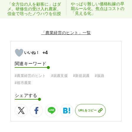
やっぱり難しい価格転嫁の早
「全方位の人を顧客に」はダ
期ルール化、焦点はコストの
メ。研修生の受け入れ農家、
「見える化」
信金で培ったノウハウを伝授
「農業経営のヒント」
+4
関連キーワード
#農業経営のヒント
#就農支援
#新規就農
#販路
#都市農業
シェアする
URLをコピー