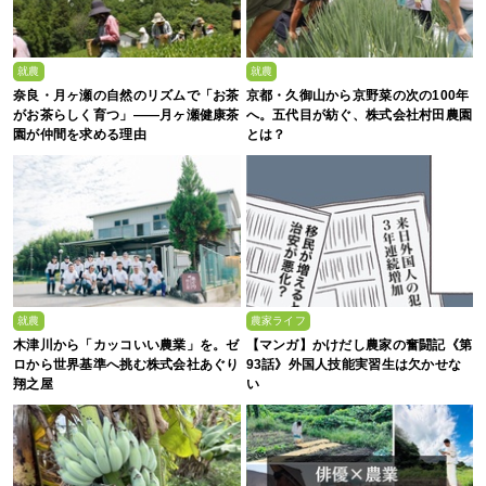
就農
就農
奈良・月ヶ瀬の自然のリズムで「お茶
京都・久御山から京野菜の次の100年
がお茶らしく育つ」――月ヶ瀬健康茶
へ。五代目が紡ぐ、株式会社村田農園
園が仲間を求める理由
とは？
就農
農家ライフ
木津川から「カッコいい農業」を。ゼ
【マンガ】かけだし農家の奮闘記《第
ロから世界基準へ挑む株式会社あぐり
93話》外国人技能実習生は欠かせな
翔之屋
い