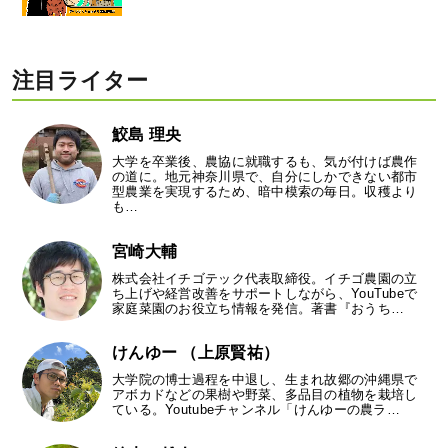
注目ライター
鮫島 理央
大学を卒業後、農協に就職するも、気が付けば農作
の道に。地元神奈川県で、自分にしかできない都市
型農業を実現するため、暗中模索の毎日。収穫より
も…
宮崎大輔
株式会社イチゴテック代表取締役。イチゴ農園の立
ち上げや経営改善をサポートしながら、YouTubeで
家庭菜園のお役立ち情報を発信。著書『おうち…
けんゆー （上原賢祐）
大学院の博士過程を中退し、生まれ故郷の沖縄県で
アボカドなどの果樹や野菜、多品目の植物を栽培し
ている。Youtubeチャンネル「けんゆーの農ラ…