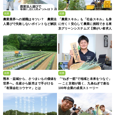
就農
就農
農業業界への就職はキツい？ 農業法
「農業スキル」も「社会スキル」も身
人選びで失敗しないポイントなど解説
に付く！安心して農業に挑戦できる東
京グリーンシステムズ【障がい者求人
募集中】
就農
就農
熊本・益城から、さつまいもの価値を
「“ねぎ一筋”で地域と未来をつなぐ」
世界へ。生産から販売まで手がける
— こと京都が描く、九条ねぎで創る
「有限会社コウヤマ」とは
100年企業の成長ストーリー