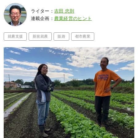
ライター：
吉田 忠則
連載企画：
農業経営のヒント
就農支援
新規就農
販路
都市農業