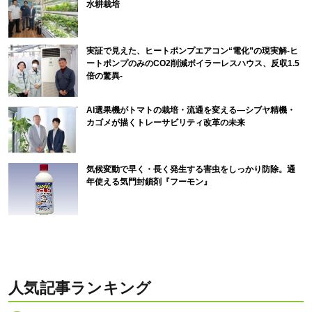
水耕栽培
実証で見えた、ヒートポンプエアコン“電化”の現実解-ヒ
ートポンプのみのCO2削減ボイラーレスハウス、反収1.5
倍の驚異-
AI選果機がトマトの栽培・流通を変える―シブヤ精機・
カゴメが描くトレーサビリティ改革の未来
気候変動で早く・長く発生する害虫をしっかり防除。通
年使える気門封鎖剤『フーモン』
人気記事ランキング