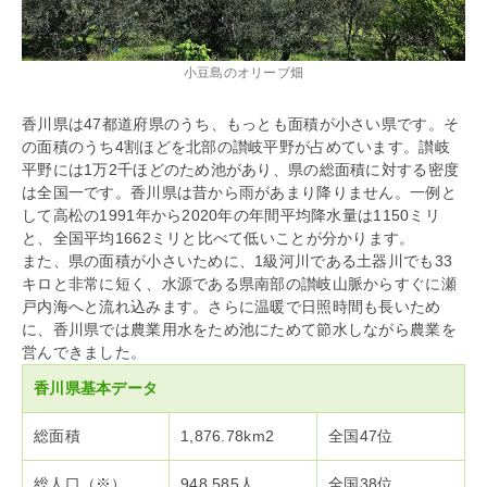
小豆島のオリーブ畑
香川県は47都道府県のうち、もっとも面積が小さい県です。そ
の面積のうち4割ほどを北部の讃岐平野が占めています。讃岐
平野には1万2千ほどのため池があり、県の総面積に対する密度
は全国一です。香川県は昔から雨があまり降りません。一例と
して高松の1991年から2020年の年間平均降水量は1150ミリ
と、全国平均1662ミリと比べて低いことが分かります。
また、県の面積が小さいために、1級河川である土器川でも33
キロと非常に短く、水源である県南部の讃岐山脈からすぐに瀬
戸内海へと流れ込みます。さらに温暖で日照時間も長いため
に、香川県では農業用水をため池にためて節水しながら農業を
営んできました。
香川県基本データ
総面積
1,876.78km2
全国47位
総人口（※）
948,585人
全国38位