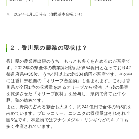
※ 2024年1月1日時点（住民基本台帳より）
２．香川県の農業の現状は？
香川県の農業産出額のうち、もっとも多くを占めるのが畜産で
す。2022年の県全体の農業算出額は約854億円となっており47
都道府県中35位、うち4割以上の約384億円が畜産です。その中
には香川県独自の「オリーブ畜産物」も含まれます。これは香
川県が全国1位の収穫量を誇るオリーブから採油した後の果実
を乾燥させた「オリーブ飼料」を給与し、県内で育てた牛や
豚、鶏の総称です。
また、野菜の占める割合も大きく、約241億円で全体の約3割を
占めています。ブロッコリー、ニンニクの収穫量はそれぞれ全
国3位です。林産物ではブナシメジやエリンギなどのキノコも
多く生産されています。