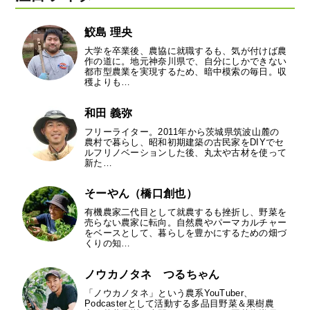
鮫島 理央
大学を卒業後、農協に就職するも、気が付けば農
作の道に。地元神奈川県で、自分にしかできない
都市型農業を実現するため、暗中模索の毎日。収
穫よりも…
和田 義弥
フリーライター。2011年から茨城県筑波山麓の
農村で暮らし、昭和初期建築の古民家をDIYでセ
ルフリノベーションした後、丸太や古材を使って
新た…
そーやん（橋口創也）
有機農家二代目として就農するも挫折し、野菜を
売らない農家に転向。自然農やパーマカルチャー
をベースとして、暮らしを豊かにするための畑づ
くりの知…
ノウカノタネ つるちゃん
「ノウカノタネ」という農系YouTuber、
Podcasterとして活動する多品目野菜＆果樹農