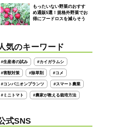
もったいない野菜のおすす
め通販5選！規格外野菜でお
得にフードロスを減らそう
人気のキーワード
#生産者の試み
#カイガラムシ
#害獣対策
#除草剤
#コメ
#コンパニオンプランツ
#スマート農業
#ミニトマト
#農家が教える栽培方法
公式SNS