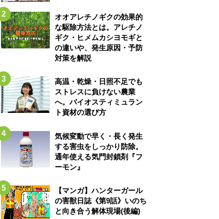
オオアレチノギクの効果的
な駆除方法とは。アレチノ
ギク・ヒメムカシヨモギと
の違いや、発生原因・予防
対策を解説
高温・乾燥・日照不足でも
ストレスに負けない農業
へ。バイオスティミュラン
ト資材の選び方
気候変動で早く・長く発生
する害虫をしっかり防除。
通年使える気門封鎖剤『フ
ーモン』
【マンガ】ハンターガール
の害獣日誌《第9話》いのち
と向き合う解体現場(後編)