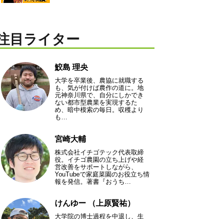
注目ライター
鮫島 理央
大学を卒業後、農協に就職する
も、気が付けば農作の道に。地
元神奈川県で、自分にしかでき
ない都市型農業を実現するた
め、暗中模索の毎日。収穫より
も…
宮崎大輔
株式会社イチゴテック代表取締
役。イチゴ農園の立ち上げや経
営改善をサポートしながら、
YouTubeで家庭菜園のお役立ち情
報を発信。著書『おうち…
けんゆー （上原賢祐）
大学院の博士過程を中退し、生