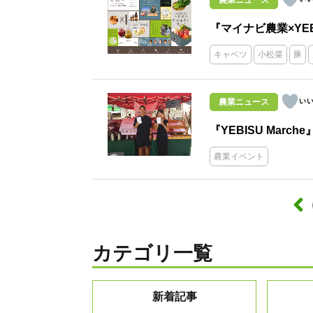
農業ニュース
『マイナビ農業×YEBIS
キャベツ
小松菜
豚
農業ニュース
『YEBISU Marche
農業イベント
カテゴリ一覧
新着記事