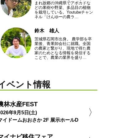
まれ故郷の沖縄県でアボカドな
どの果樹や野菜、多品目の植物
を栽培している。Youtubeチャン
ネル「けんゆーの農ラ…
鈴木 雄人
茨城県石岡市出身。 農学部を卒
業後、青果卸会社に就職。全国
の農家と繋がり、現地で得た農
家のためとなる情報を発信する
ことで、農業の業界を盛り…
イベント情報
農林水産FEST
2026年9月5日(土)
マイドームおおさか 2F 展示ホールD
マイナビ移住フェア