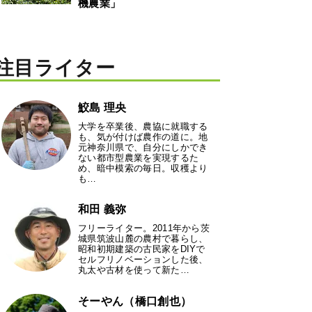
機農業」
注目ライター
鮫島 理央
大学を卒業後、農協に就職する
も、気が付けば農作の道に。地
元神奈川県で、自分にしかでき
ない都市型農業を実現するた
め、暗中模索の毎日。収穫より
も…
和田 義弥
フリーライター。2011年から茨
城県筑波山麓の農村で暮らし、
昭和初期建築の古民家をDIYで
セルフリノベーションした後、
丸太や古材を使って新た…
そーやん（橋口創也）