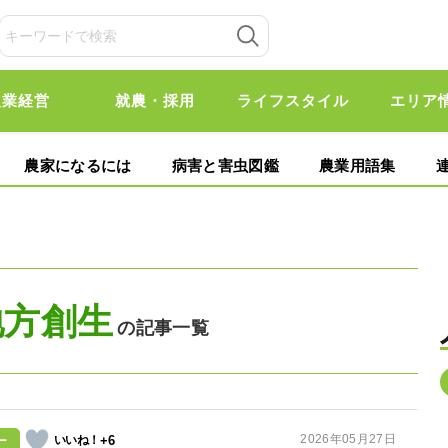
農業経営
就農・採用
ライフスタイル
エリア
農家になるには
病害と害虫図鑑
農業用語集
地方創生
の記事一覧
2026年05月27日
+6
ー