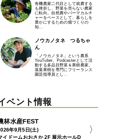
有機農家二代目として就農する
も挫折し、野菜を売らない農家
に転向。自然農やパーマカルチ
ャーをベースとして、暮らしを
豊かにするための畑づくりの
知…
ノウカノタネ つるちゃ
ん
「ノウカノタネ」という農系
YouTuber、Podcasterとして活
動する多品目野菜＆果樹農家。
落葉果樹を専門にフリーランス
園芸指導員とし…
イベント情報
農林水産FEST
2026年9月5日(土)
マイドームおおさか 2F 展示ホールD