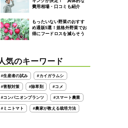
キングが決定！ 具体的な
費用相場・口コミも紹介
もったいない野菜のおすす
め通販5選！規格外野菜でお
得にフードロスを減らそう
人気のキーワード
#生産者の試み
#カイガラムシ
#害獣対策
#除草剤
#コメ
#コンパニオンプランツ
#スマート農業
#ミニトマト
#農家が教える栽培方法