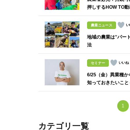
押しするHOW TO
農業ニュース
地域の農業は“パー
法
セミナー
6/25（金）異業
知っておきたいこと
1
カテゴリ一覧