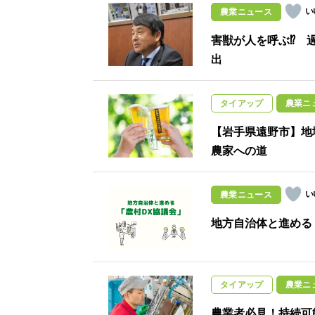
農業ニュース
害獣が人を呼ぶ⁉ 
出
タイアップ
農業ニ
【岩手県遠野市】地
農家への道
農業ニュース
地方自治体と進める
タイアップ
農業ニ
農業者必見！持続可