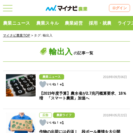
ログイン
農業ニュース
農業スキル
農業経営
採用・就農
ライフ
マイナビ農業TOP
> タグ:
輸出入
輸出入
の記事一覧
農業ニュース
2018年09月06日
+1
【2019年度予算】農水省が2.7兆円概算要求、18％
増 「スマート農業」加速へ
広告
農家ライフ
2018年05月22日
+1
作物の出荷には必須！ 段ボール事情を大公開