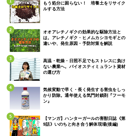
もう処分に困らない！ 培養土をリサイク
ルする方法
オオアレチノギクの効果的な駆除方法と
は。アレチノギク・ヒメムカシヨモギとの
違いや、発生原因・予防対策を解説
高温・乾燥・日照不足でもストレスに負け
ない農業へ。バイオスティミュラント資材
の選び方
気候変動で早く・長く発生する害虫をしっ
かり防除。通年使える気門封鎖剤『フーモ
ン』
【マンガ】ハンターガールの害獣日誌《第
9話》いのちと向き合う解体現場(後編)