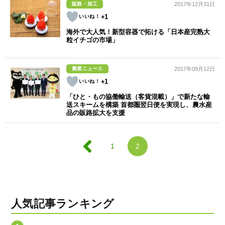
販路・加工
2017年12月31日
+1
海外で大人気！新型容器で拓ける「日本産完熟大
粒イチゴの市場」
農業ニュース
2017年09月12日
+1
「ひと・もの協働輸送（客貨混載）」で新たな輸
送スキームを構築 首都圏翌日便を実現し、農水産
品の販路拡大を支援
1
2
人気記事ランキング