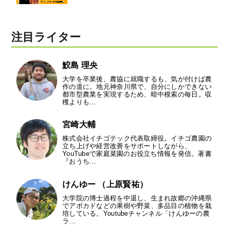
注目ライター
鮫島 理央
大学を卒業後、農協に就職するも、気が付けば農
作の道に。地元神奈川県で、自分にしかできない
都市型農業を実現するため、暗中模索の毎日。収
穫よりも…
宮崎大輔
株式会社イチゴテック代表取締役。イチゴ農園の
立ち上げや経営改善をサポートしながら、
YouTubeで家庭菜園のお役立ち情報を発信。著書
『おうち…
けんゆー （上原賢祐）
大学院の博士過程を中退し、生まれ故郷の沖縄県
でアボカドなどの果樹や野菜、多品目の植物を栽
培している。Youtubeチャンネル「けんゆーの農
ラ…