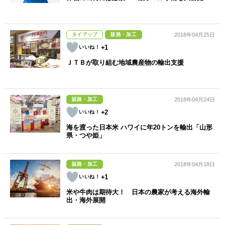
タイアップ
販路・加工
2018年04月25日
+1
ＪＴＢが取り組む地域農産物の輸出支援
販路・加工
2018年04月24日
+2
海を渡った日本米 ハワイに年20トンを輸出「山形
県・つや姫」
販路・加工
2018年04月18日
+1
米や牛肉は期待大！ 日本の農家が考える海外輸
出・海外展開