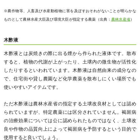
※農作物等、人畜及び水産動植物に害を及ぼすおそれがないことが明らかな
ものとして農林水産大臣及び環境大臣が指定する農薬（出典：
農林水産省
）
木酢液
木酢液とは炭焼きの際に出る煙から作られた液体です。散布
すると、植物の代謝が上がったり、土壌内の微生物が活性化
したりするといわれています。木酢液は自然由来の成分なの
で、住宅街や貸し農園など化学農薬を散布しにくい場所でも
使いやすいアイテムです。
ただ木酢液は農林水産省の指定する土壌改良材としては認め
られていますが、特定農薬には区分されていません。褐斑病
の治療効果については公に認められたものではなく、土壌改
良や作物の品質向上によって褐斑病を予防するという目的で
使用すると良いでしょう。