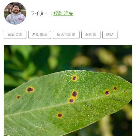
ライター：
鮫島 理央
家庭菜園
希釈倍率
病害虫対策
耐性菌
防除