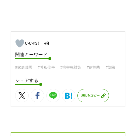
+9
関連キーワード
#家庭菜園
#希釈倍率
#病害虫対策
#耐性菌
#防除
シェアする
URLをコピー