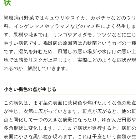
状
褐斑病は野菜ではキュウリやスイカ、カボチャなどのウリ
科、インゲンマメやソラマメなどのマメ科によく発生しま
す。果樹や花きでは、リンゴやアオダモ、ツツジなどに生じ
やすい病気です。褐斑病の原因菌は糸状菌というカビの一種
です。湿気を好むため、風通しの悪い場所や水はけの悪い土
地では感染リスクが上昇します。実際にどのような症状が現
れるのか、解説していきます。
小さい褐色の点が生じる
この病気は、まず葉の表面に茶褐色や焦げたような色の斑点
が生じ、次第に広がっていきます。斑点が広がると、他の斑
点と同化して一つの大きな病斑になったり、ゆがんだ円形や
多角形状に変化します。ここまで病状が進行すると、病斑の
表面に小さな黒い粒が現れます。これは子座という菌類が生