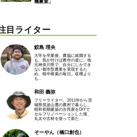
機農業」
注目ライター
鮫島 理央
大学を卒業後、農協に就職する
も、気が付けば農作の道に。地
元神奈川県で、自分にしかでき
ない都市型農業を実現するた
め、暗中模索の毎日。収穫より
も…
和田 義弥
フリーライター。2011年から茨
城県筑波山麓の農村で暮らし、
昭和初期建築の古民家をDIYで
セルフリノベーションした後、
丸太や古材を使って新た…
そーやん（橋口創也）