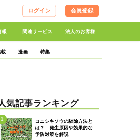
ログイン
会員登録
情報
関連サービス
法人のお客様
連載
漫画
特集
人気記事ランキング
コニシキソウの駆除方法と
は？ 発生原因や効果的な
予防対策を解説