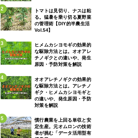
トマトは見切り、ナスは粘
る。猛暑を乗り切る夏野菜
の管理術【DIY的半農生活
Vol.54】
ヒメムカシヨモギの効果的
な駆除方法とは。オオアレ
チノギクとの違いや、発生
原因・予防対策を解説
オオアレチノギクの効果的
な駆除方法とは。アレチノ
ギク・ヒメムカシヨモギと
の違いや、発生原因・予防
対策を解説
慣行農業を上回る単収と安
定生産。元オムロンの技術
者が挑む「データ活用型有