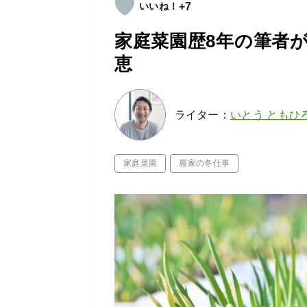
+7
家庭菜園歴8年の筆者
恵
ライター：
いとう ともひ
家庭菜園
農家の冬仕事