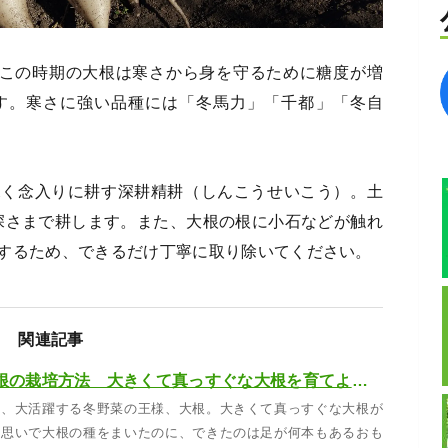
。この時期の大根は寒さから身を守るために糖度が増
す。寒さに強い品種には「冬馬力」「千都」「冬自
深く念入りに耕す深耕精耕（しんこうせいこう）。土
の深さまで耕します。また、大根の根に小石などが触れ
するため、できるだけ丁寧に取り除いてください。
関連記事
農家が教える大根の栽培方法 大きくて真っすぐな大根を育てよう！
と、大活躍する冬野菜の王様、大根。大きくて真っすぐな大根が
な思いで大根の種をまいたのに、できたのは足が何本もあるおも