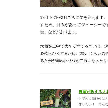
12月下旬〜2月ごろに旬を迎えます
すため、甘みがあってジューシーで
慢」などがあります。
大根を土中で大きく育てるコツは、
を軟らかくするため、30cmくらい
ると形が崩れたり根が二股になったり
おでんに漬け物に
作りたい！ そん