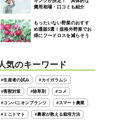
キングが決定！ 具体的な
費用相場・口コミも紹介
もったいない野菜のおすす
め通販5選！規格外野菜でお
得にフードロスを減らそう
人気のキーワード
#生産者の試み
#カイガラムシ
#害獣対策
#除草剤
#コメ
#コンパニオンプランツ
#スマート農業
#ミニトマト
#農家が教える栽培方法