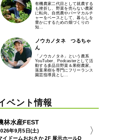
有機農家二代目として就農する
も挫折し、野菜を売らない農家
に転向。自然農やパーマカルチ
ャーをベースとして、暮らしを
豊かにするための畑づくりの
知…
ノウカノタネ つるちゃ
ん
「ノウカノタネ」という農系
YouTuber、Podcasterとして活
動する多品目野菜＆果樹農家。
落葉果樹を専門にフリーランス
園芸指導員とし…
イベント情報
農林水産FEST
2026年9月5日(土)
マイドームおおさか 2F 展示ホールD