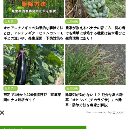
生産技術
生産技術
オオアレチノギクの効果的な駆除方法
農家が教えるバナナの育て方。初心者
とは。アレチノギク・ヒメムカシヨモ
でも簡単に栽培する極意は苗木選びと
ギとの違いや、発生原因・予防対策を
生育環境にあり！
解説
生産技術
生産技術
剪定で1株から100個収穫!? 家庭菜
除草剤が効かない！？ 厄介な夏の雑
園のナス栽培ガイド
草「オヒシバ（チカラグサ）」の除
草・防除方法を農家が解説
Recommended by