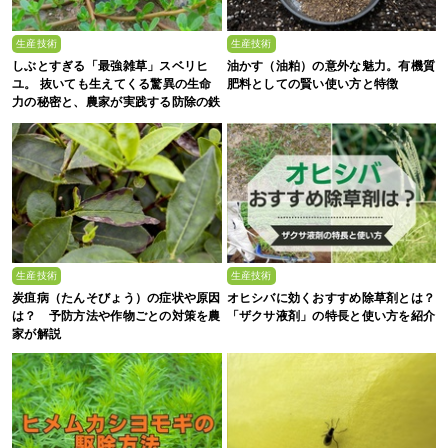
生産技術
生産技術
しぶとすぎる「最強雑草」スベリヒ
油かす（油粕）の意外な魅力。有機質
ユ。 抜いても生えてくる驚異の生命
肥料としての賢い使い方と特徴
力の秘密と、農家が実践する防除の鉄
則
生産技術
生産技術
炭疽病（たんそびょう）の症状や原因
オヒシバに効くおすすめ除草剤とは？
は？ 予防方法や作物ごとの対策を農
「ザクサ液剤」の特長と使い方を紹介
家が解説