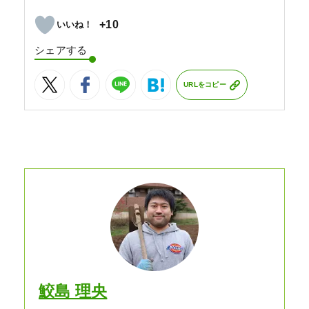
+10
シェアする
URLをコピー
鮫島 理央