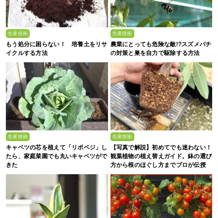
生産技術
生産技術
もう処分に困らない！ 培養土をリサ
農業にとっても危険な敵!?スズメバチ
イクルする方法
の対策と巣を自力で駆除する方法
生産技術
生産技術
キャベツの芯を植えて「リボベジ」し
【写真で解説】初めてでも迷わない！
たら、家庭菜園でも丸いキャベツがで
観葉植物の植え替えガイド。鉢の選び
きた
方から根のほぐし方までプロが伝授