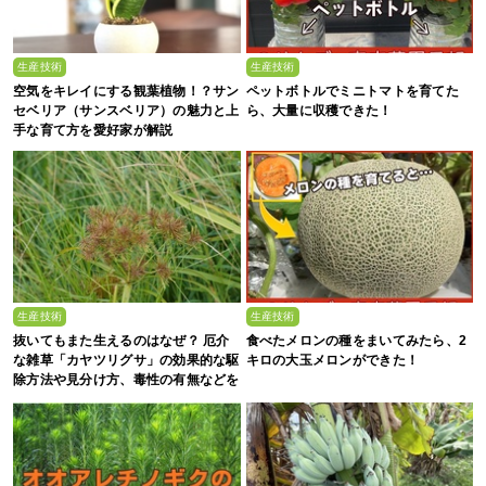
生産技術
生産技術
空気をキレイにする観葉植物！？サン
ペットボトルでミニトマトを育てた
セベリア（サンスベリア）の魅力と上
ら、大量に収穫できた！
手な育て方を愛好家が解説
生産技術
生産技術
抜いてもまた生えるのはなぜ？ 厄介
食べたメロンの種をまいてみたら、2
な雑草「カヤツリグサ」の効果的な駆
キロの大玉メロンができた！
除方法や見分け方、毒性の有無などを
農家が解説