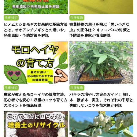
生産技術
生産技術
ヒメムカシヨモギの効果的な駆除方法
観葉植物の周りを飛ぶ「黒い小さな
とは。オオアレチノギクとの違いや、
虫」の正体は？ キノコバエの対策と
発生原因・予防対策を解説
予防法を農家が徹底解説
生産技術
生産技術
農家が教えるモロヘイヤの栽培方法。
パキラの増やし方完全ガイド！ 挿し
初心者でも安心！収穫のコツや育て方
木、接ぎ木、実生。それぞれの手順と
のポイントを徹底解説
失敗しないコツを苗木屋が解説