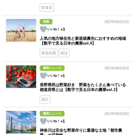
飲食店
就農
2017年09月21日
+3
人気の地方移住先と新規就農先におすすめの地域
【数字で見る日本の農業vol.4】
新規就農
移住
農業ニュース
2017年08月25日
+1
長野県民は野菜好き 野菜をたくさん食べている
都道府県とは【数字で見る日本の農業vol.3】
統計
農業ニュース
2017年08月23日
+1
神奈川は安全な野菜作りに最適な土地「都市農