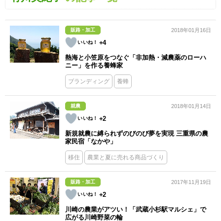
販路・加工
2018年01月16日
+4
熱海と小笠原をつなぐ「非加熱・減農薬のローハ
ニー」を作る養蜂家
ブランディング
養蜂
就農
2018年01月14日
+2
新規就農に縛られずのびのび夢を実現 三重県の農
家民宿「なかや」
移住
農業と夏に売れる商品づくり
販路・加工
2017年11月19日
+2
川崎の農業がアツい！「武蔵小杉駅マルシェ」で
広がる川崎野菜の輪