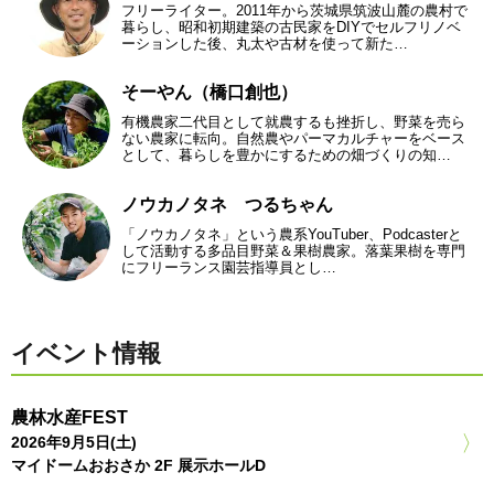
フリーライター。2011年から茨城県筑波山麓の農村で
暮らし、昭和初期建築の古民家をDIYでセルフリノベ
ーションした後、丸太や古材を使って新た…
そーやん（橋口創也）
有機農家二代目として就農するも挫折し、野菜を売ら
ない農家に転向。自然農やパーマカルチャーをベース
として、暮らしを豊かにするための畑づくりの知…
ノウカノタネ つるちゃん
「ノウカノタネ」という農系YouTuber、Podcasterと
して活動する多品目野菜＆果樹農家。落葉果樹を専門
にフリーランス園芸指導員とし…
イベント情報
農林水産FEST
2026年9月5日(土)
マイドームおおさか 2F 展示ホールD