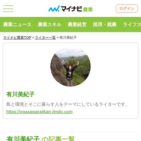
ログイン
農業ニュース
農業スキル
農業経営
採用・就農
ライフ
マイナビ農業TOP
>
ライター一覧
> 有川美紀子
有川美紀子
島と環境とそこに暮らす人をテーマにしているライターです。
https://ogasawarajikan.jimdo.com
有川美紀子
の記事一覧