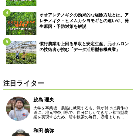
オオアレチノギクの効果的な駆除方法とは。ア
レチノギク・ヒメムカシヨモギとの違いや、発
生原因・予防対策を解説
慣行農業を上回る単収と安定生産。元オムロン
の技術者が挑む「データ活用型有機農業」
注目ライター
鮫島 理央
大学を卒業後、農協に就職するも、気が付けば農作の
道に。地元神奈川県で、自分にしかできない都市型農
業を実現するため、暗中模索の毎日。収穫よりも…
和田 義弥