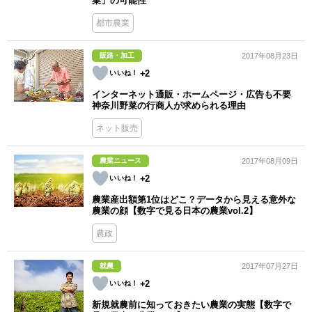
業」の可能性
都市農業
販路・加工
2017年08月23日
+2
インターネット通販・ホームページ・広告も不要
神奈川野菜の行商人が求められる理由
ネット販売
農業ニュース
2017年08月09日
+2
農業産出額第1位はどこ？データから見える意外な
農業の顔【数字で見る日本の農業vol.2】
農政
就農
2017年07月27日
+2
新規就農前に知っておきたい農業の実態【数字で