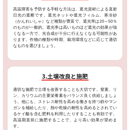
高温障害を予防する手軽な方法は、遮光資材による直射
日光の遮断です。遮光ネットや遮光フィルム、寒冷紗
（かんれいしゃ）など種類が豊富で、遮光率は20～50％
のものが一般的。遮光率は高いものほど遮光の効果が強
くなる一方で、光合成が十分に行えなくなる可能性があ
ります。作物の種類や時期、栽培環境などに応じて適切
なものを選びましょう。
3.土壌改良と施肥
適切な施肥で土壌を改善することも大切です。窒素、リ
ン、カリウムの主要栄養素をバランス良く供給しましょ
う。他にも、ストレス耐性を高める働きを持つ鉄やマン
ガンを補給したり、熱や乾燥の耐性を高めるとされてい
るケイ酸を含む肥料を利用したりすることも有効です。
高温期直前に施肥することで、より高い効果が望めま
す。