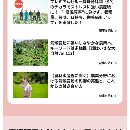
プレミアムセル－酵母発酵物（SP）
のチカラでストレスに強い農産物
に！ 「“高温障害“に負けず、収穫
量、旨味、日持ち、栄養価もアッ
プ」を実証した！
記事を読む
気候変動に強いしなやかな農業へ。
キーワードは多様性【畑は小さな大
自然vol.113】
記事を読む
【農林水産省に聞く】農業分野にお
ける気候変動の影響の実態と、これ
からの付き合い方
記事を読む