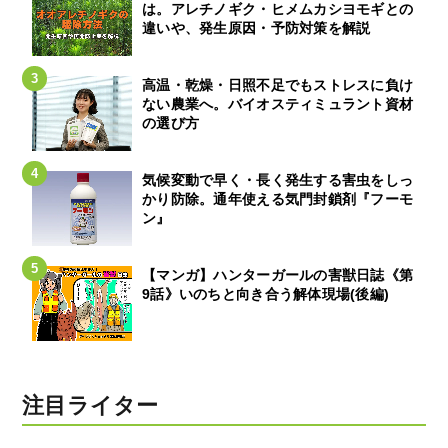
は。アレチノギク・ヒメムカシヨモギとの
違いや、発生原因・予防対策を解説
高温・乾燥・日照不足でもストレスに負け
ない農業へ。バイオスティミュラント資材
の選び方
気候変動で早く・長く発生する害虫をしっ
かり防除。通年使える気門封鎖剤『フーモ
ン』
【マンガ】ハンターガールの害獣日誌《第
9話》いのちと向き合う解体現場(後編)
注目ライター