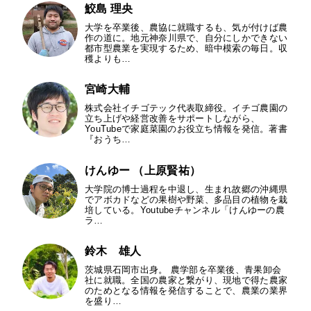
鮫島 理央
大学を卒業後、農協に就職するも、気が付けば農
作の道に。地元神奈川県で、自分にしかできない
都市型農業を実現するため、暗中模索の毎日。収
穫よりも…
宮崎大輔
株式会社イチゴテック代表取締役。イチゴ農園の
立ち上げや経営改善をサポートしながら、
YouTubeで家庭菜園のお役立ち情報を発信。著書
『おうち…
けんゆー （上原賢祐）
大学院の博士過程を中退し、生まれ故郷の沖縄県
でアボカドなどの果樹や野菜、多品目の植物を栽
培している。Youtubeチャンネル「けんゆーの農
ラ…
鈴木 雄人
茨城県石岡市出身。 農学部を卒業後、青果卸会
社に就職。全国の農家と繋がり、現地で得た農家
のためとなる情報を発信することで、農業の業界
を盛り…