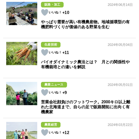
販路・加工
2024年06月14日
+10
やっぱり需要が高い有機農産物。地域循環型の有
機肥料づくりが価値のある野菜を生む
生産技術
2024年05月04日
+11
バイオダイナミック農法とは？ 月との関係性や
有機栽培との違いを解説
農業ニュース
2024年05月01日
+9
営業会社顔負けのフットワーク。2000キロ以上離
れた北海道まで、自らの足で販路開拓に出向く有
機農家
農業経営
2024年03月22日
+12