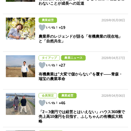
わないことが成長への近道
農業経営
2026年05月08日
+19
農業界のレジェンドが語る「有機農業の現在地」
と「自然共生」
タイアップ
農業ニュース
2026年04月27日
+27
有機農業は”大変で儲からない”を覆す――青森・
瑞宝の農業革命
会員限定
農業経営
2026年04月06日
+46
「2～3億円では経営とはいえない」ハウス360棟で
売上高10億円を目指す、ふしちゃんの有機拡大戦
略