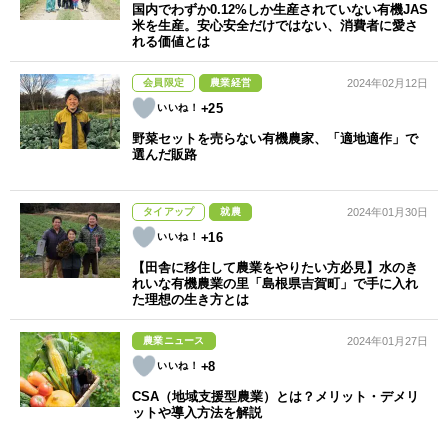
国内でわずか0.12%しか生産されていない有機JAS
米を生産。安心安全だけではない、消費者に愛さ
れる価値とは
会員限定
農業経営
2024年02月12日
+25
野菜セットを売らない有機農家、「適地適作」で
選んだ販路
タイアップ
就農
2024年01月30日
+16
【田舎に移住して農業をやりたい方必見】水のき
れいな有機農業の里「島根県吉賀町」で手に入れ
た理想の生き方とは
農業ニュース
2024年01月27日
+8
CSA（地域支援型農業）とは？メリット・デメリ
ットや導入方法を解説