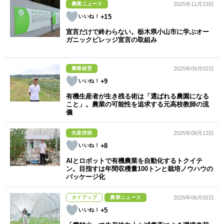
農業ニュース
2025年11月23日
+15
宣言だけで終わらない。栃木県小山市に学ぶオー
ガニックビレッジ宣言の取組み
農業経営
2025年09月02日
+9
有機生産者が生き残る術は「選ばれる農園になる
こと」。農業の可能性を追求する元高校教師の流
儀
生産技術
2025年08月13日
+8
AIとロボットで有機農業を自動化するトクイテ
ン。目指すは年間収穫量100トンと栽培ノウハウの
パッケージ化
タイアップ
農業ニュース
2025年06月02日
+5