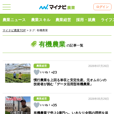
ログイン
農業ニュース
農業スキル
農業経営
採用・就農
ライフ
マイナビ農業TOP
> タグ:
有機農業
有機農業
の記事一覧
農業経営
2026年07月26日
+23
慣行農業を上回る単収と安定生産。元オムロンの
技術者が挑む「データ活用型有機農業」
農業経営
2026年05月29日
+35
有機農業で売上1億円へ。いきなり全部の理想を追