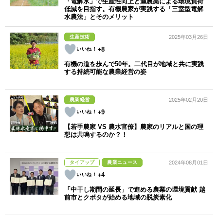
「電解水」で生産性向上と減農薬による環境負荷
低減を目指す。有機農家が実践する「三室型電解
水農法」とそのメリット
生産技術
2025年03月26日
+8
有機の道を歩んで50年。二代目が地域と共に実践
する持続可能な農業経営の姿
農業経営
2025年02月20日
+9
【若手農家 VS 農水官僚】農家のリアルと国の理
想は共鳴するのか？！
タイアップ
農業ニュース
2024年08月01日
+4
「中干し期間の延長」で進める農業の環境貢献 越
前市とクボタが始める地域の脱炭素化