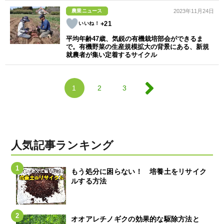
農業ニュース
2023年11月24日
+21
平均年齢47歳、気鋭の有機栽培部会ができるま
で。有機野菜の生産規模拡大の背景にある、新規
就農者が集い定着するサイクル
1
2
3
人気記事ランキング
もう処分に困らない！ 培養土をリサイク
ルする方法
オオアレチノギクの効果的な駆除方法と