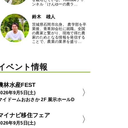
ンネル「けんゆーの農ラ…
鈴木 雄人
茨城県石岡市出身。 農学部を卒
業後、青果卸会社に就職。全国
の農家と繋がり、現地で得た農
家のためとなる情報を発信する
ことで、農業の業界を盛り…
イベント情報
農林水産FEST
2026年9月5日(土)
マイドームおおさか 2F 展示ホールD
マイナビ移住フェア
2026年9月5日(土)