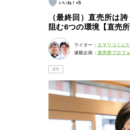
+5
（最終回）直売所は誇
阻む6つの環境【直売所
ライター：
エマリコくに
連載企画：
直売所プロフ
直売