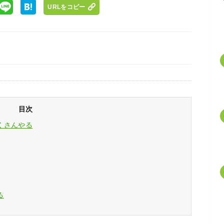
URLをコピー
目次
くさんやる
る