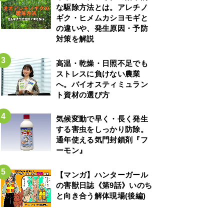
な駆除方法とは。アレチノ
ギク・ヒメムカシヨモギと
の違いや、発生原因・予防
対策を解説
高温・乾燥・日照不足でも
ストレスに負けない農業
へ。バイオスティミュラン
ト資材の選び方
気候変動で早く・長く発生
する害虫をしっかり防除。
通年使える気門封鎖剤『フ
ーモン』
【マンガ】ハンターガール
の害獣日誌《第9話》いのち
と向き合う解体現場(後編)