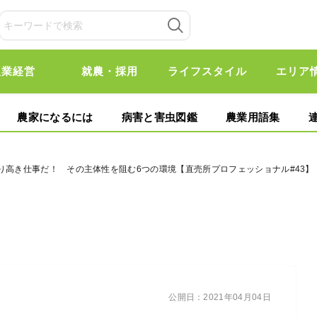
農業経営
就農・採用
ライフスタイル
エリア
農家になるには
病害と害虫図鑑
農業用語集
り高き仕事だ！ その主体性を阻む6つの環境【直売所プロフェッショナル#43】
公開日：
2021年04月04日