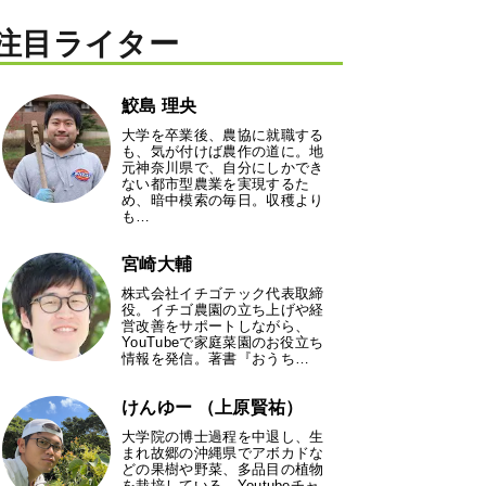
注目ライター
鮫島 理央
大学を卒業後、農協に就職する
も、気が付けば農作の道に。地
元神奈川県で、自分にしかでき
ない都市型農業を実現するた
め、暗中模索の毎日。収穫より
も…
宮崎大輔
株式会社イチゴテック代表取締
役。イチゴ農園の立ち上げや経
営改善をサポートしながら、
YouTubeで家庭菜園のお役立ち
情報を発信。著書『おうち…
けんゆー （上原賢祐）
大学院の博士過程を中退し、生
まれ故郷の沖縄県でアボカドな
どの果樹や野菜、多品目の植物
を栽培している。Youtubeチャ