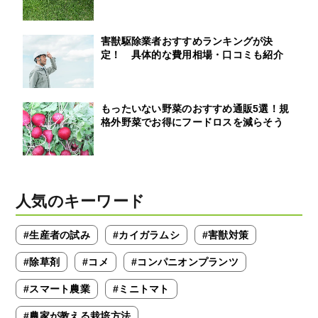
害獣駆除業者おすすめランキングが決
定！ 具体的な費用相場・口コミも紹介
もったいない野菜のおすすめ通販5選！規
格外野菜でお得にフードロスを減らそう
人気のキーワード
#生産者の試み
#カイガラムシ
#害獣対策
#除草剤
#コメ
#コンパニオンプランツ
#スマート農業
#ミニトマト
#農家が教える栽培方法