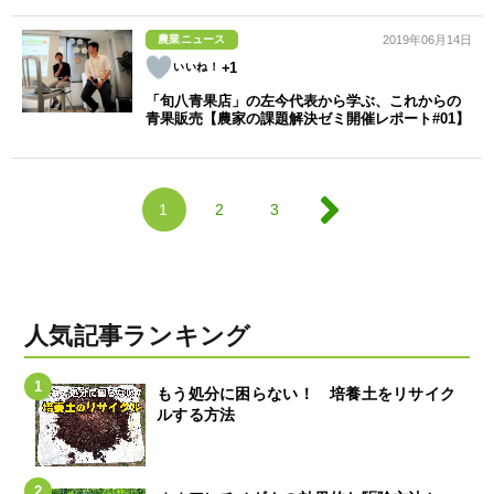
農業ニュース
2019年06月14日
+1
「旬八青果店」の左今代表から学ぶ、これからの
青果販売【農家の課題解決ゼミ開催レポート#01】
1
2
3
人気記事ランキング
もう処分に困らない！ 培養土をリサイク
ルする方法