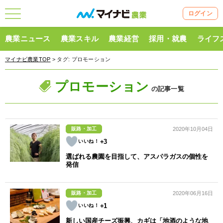
ログイン
農業ニュース
農業スキル
農業経営
採用・就農
ライフ
マイナビ農業TOP
> タグ:
プロモーション
プロモーション
の記事一覧
販路・加工
2020年10月04日
+3
選ばれる農園を目指して、アスパラガスの個性を
発信
販路・加工
2020年06月16日
+1
新しい国産チーズ振興、カギは「地酒のような地