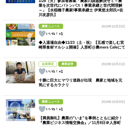
1/28（火）参加者募集「農家の課題解決ゼミ～農
業を次世代にバトンパス！事業承継と世代間理解
～」【水稲種子農家/事業承継士 伊東悠太郎氏×佐
川友彦氏】
農業ニュース
2019年10月23日
+1
◆入退場自由◆11/23（土・祝）【五感で楽しむ宮
崎県食材マルシェ開催】人形町@農mers Cafeにて
会員限定
農業経営
2019年10月21日
+1
十勝に巨大ヒマワリ迷路が出現 農家と地域を元
気にするカラクリ
農業ニュース
2019年10月03日
+1
【満員御礼】農業の”いま”を事例とともに紹介！
『農業ビジネス情報交換会』／11月8日＠人形町