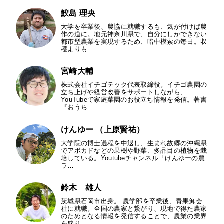
鮫島 理央
大学を卒業後、農協に就職するも、気が付けば農
作の道に。地元神奈川県で、自分にしかできない
都市型農業を実現するため、暗中模索の毎日。収
穫よりも…
宮崎大輔
株式会社イチゴテック代表取締役。イチゴ農園の
立ち上げや経営改善をサポートしながら、
YouTubeで家庭菜園のお役立ち情報を発信。著書
『おうち…
けんゆー （上原賢祐）
大学院の博士過程を中退し、生まれ故郷の沖縄県
でアボカドなどの果樹や野菜、多品目の植物を栽
培している。Youtubeチャンネル「けんゆーの農
ラ…
鈴木 雄人
茨城県石岡市出身。 農学部を卒業後、青果卸会
社に就職。全国の農家と繋がり、現地で得た農家
のためとなる情報を発信することで、農業の業界
を盛り…