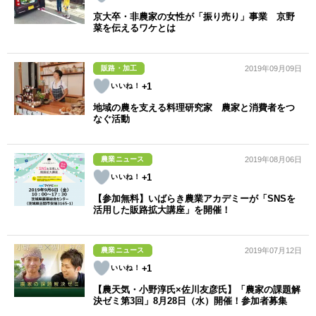
京大卒・非農家の女性が「振り売り」事業 京野
菜を伝えるワケとは
販路・加工
2019年09月09日
+1
地域の農を支える料理研究家 農家と消費者をつ
なぐ活動
農業ニュース
2019年08月06日
+1
【参加無料】いばらき農業アカデミーが「SNSを
活用した販路拡大講座」を開催！
農業ニュース
2019年07月12日
+1
【農天気・小野淳氏×佐川友彦氏】「農家の課題解
決ゼミ第3回」8月28日（水）開催！参加者募集