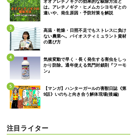
オオアレチノギクの効果的な駆除方法と
は。アレチノギク・ヒメムカシヨモギとの
違いや、発生原因・予防対策を解説
高温・乾燥・日照不足でもストレスに負け
ない農業へ。バイオスティミュラント資材
の選び方
気候変動で早く・長く発生する害虫をしっ
かり防除。通年使える気門封鎖剤『フーモ
ン』
【マンガ】ハンターガールの害獣日誌《第
9話》いのちと向き合う解体現場(後編)
注目ライター