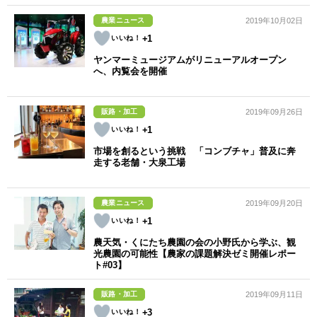
農業ニュース
2019年10月02日
+1
ヤンマーミュージアムがリニューアルオープン
へ、内覧会を開催
販路・加工
2019年09月26日
+1
市場を創るという挑戦 「コンブチャ」普及に奔
走する老舗・大泉工場
農業ニュース
2019年09月20日
+1
農天気・くにたち農園の会の小野氏から学ぶ、観
光農園の可能性【農家の課題解決ゼミ開催レポー
ト#03】
販路・加工
2019年09月11日
+3