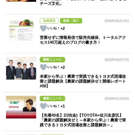
チーズ文化」
会員限定
販路・加工
2020年05月14日
+2
営業せずに情報発信で販売先確保、トータルアク
セス140万超えのブログの書き方！
農業ニュース
2020年03月27日
+2
本家から学ぶ！農業で実践できるトヨタ式現場改
善と課題解決【農家の課題解決ゼミ開催レポート
#08】
農業ニュース
2020年01月20日
+1
【先着40名】2/28(金)【TOYOTA×佐川友彦氏】
「農家の課題解決ゼミ～本家から学ぶ！農業で実
践できるトヨタ式現場改善と課題解決～」