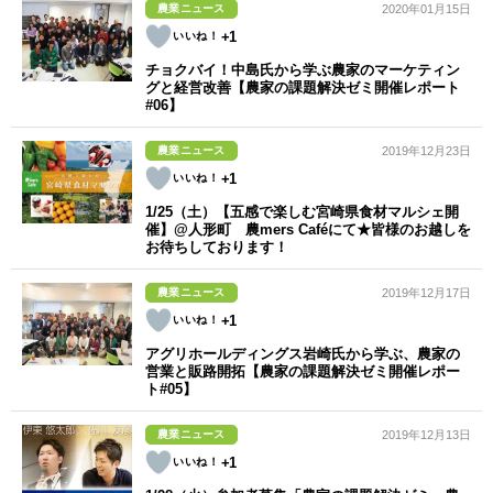
農業ニュース
2020年01月15日
+1
チョクバイ！中島氏から学ぶ農家のマーケティン
グと経営改善【農家の課題解決ゼミ開催レポート
#06】
農業ニュース
2019年12月23日
+1
1/25（土）【五感で楽しむ宮崎県食材マルシェ開
催】@人形町 農mers Caféにて★皆様のお越しを
お待ちしております！
農業ニュース
2019年12月17日
+1
アグリホールディングス岩崎氏から学ぶ、農家の
営業と販路開拓【農家の課題解決ゼミ開催レポー
ト#05】
農業ニュース
2019年12月13日
+1