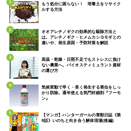
もう処分に困らない！ 培養土をリサイク
ルする方法
オオアレチノギクの効果的な駆除方法と
は。アレチノギク・ヒメムカシヨモギとの
違いや、発生原因・予防対策を解説
高温・乾燥・日照不足でもストレスに負け
ない農業へ。バイオスティミュラント資材
の選び方
気候変動で早く・長く発生する害虫をしっ
かり防除。通年使える気門封鎖剤『フーモ
ン』
【マンガ】ハンターガールの害獣日誌《第
9話》いのちと向き合う解体現場(後編)