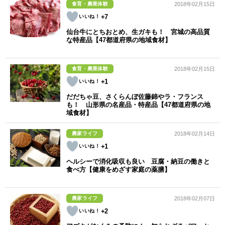
食育・農業体験
2018年02月15日
+7
仙台牛にとちおとめ、生ガキも！ 宮城の高品質
な特産品【47都道府県の地域食材】
食育・農業体験
2018年02月15日
+1
だだちゃ豆、さくらんぼ佐藤錦やラ・フランス
も！ 山形県の名産品・特産品【47都道府県の地
域食材】
農家ライフ
2018年02月14日
+1
ヘルシーで消化吸収も良い 豆腐・納豆の働きと
食べ方【健康をめざす家庭の薬膳】
農家ライフ
2018年02月07日
+2