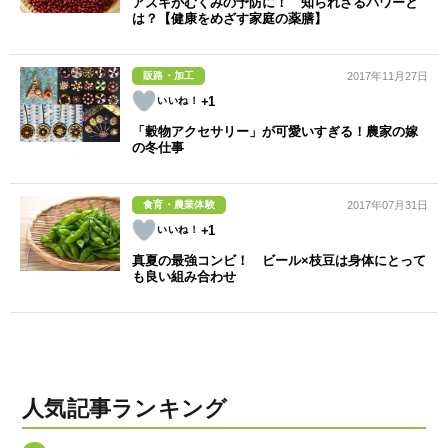
アズキがむくみの予防に！ 知られざるパワーと
は？【健康をめざす家庭の薬膳】
販路・加工
2017年11月27日
+1
「穀物アクセサリー」が可愛いすぎる！農家の嫁
の冬仕事
食育・農業体験
2017年07月31日
+1
真夏の最強コンビ！ ビール×枝豆は身体にとって
も良い組み合わせ
人気記事ランキング