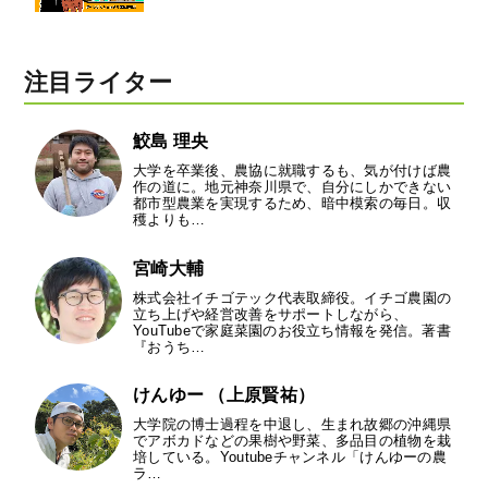
注目ライター
鮫島 理央
大学を卒業後、農協に就職するも、気が付けば農
作の道に。地元神奈川県で、自分にしかできない
都市型農業を実現するため、暗中模索の毎日。収
穫よりも…
宮崎大輔
株式会社イチゴテック代表取締役。イチゴ農園の
立ち上げや経営改善をサポートしながら、
YouTubeで家庭菜園のお役立ち情報を発信。著書
『おうち…
けんゆー （上原賢祐）
大学院の博士過程を中退し、生まれ故郷の沖縄県
でアボカドなどの果樹や野菜、多品目の植物を栽
培している。Youtubeチャンネル「けんゆーの農
ラ…