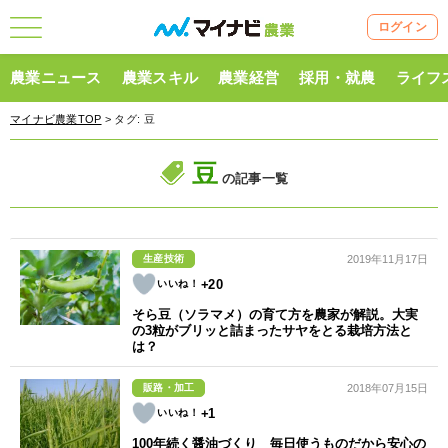
ログイン
農業ニュース
農業スキル
農業経営
採用・就農
ライフ
マイナビ農業TOP
> タグ:
豆
豆
の記事一覧
生産技術
2019年11月17日
+20
そら豆（ソラマメ）の育て方を農家が解説。大実
の3粒がブリッと詰まったサヤをとる栽培方法と
は？
販路・加工
2018年07月15日
+1
100年続く醤油づくり 毎日使うものだから安心の