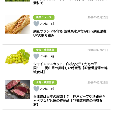
素材で
農業ニュース
2018年03月20日
+4
納豆ブランドを守る 茨城県水戸市が行う納豆消費
UPの取り組み
食育・農業体験
2018年02月23日
+2
シャインマスカット、白桃など‟くだもの王
国”！ 岡山県の美味しい特産品【47都道府県の地
域食材】
食育・農業体験
2018年02月22日
+9
兵庫県は日本の縮図！？ 神戸ビーフや淡路産キ
ャベツなど兵庫の特産品【47都道府県の地域食
材】