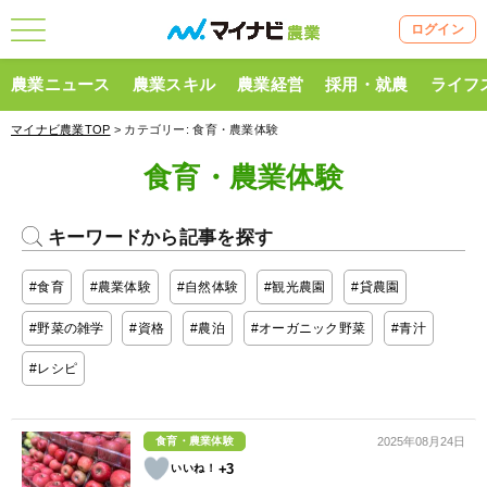
ログイン
農業ニュース
農業スキル
農業経営
採用・就農
ライフ
マイナビ農業TOP
> カテゴリー:
食育・農業体験
食育・農業体験
キーワードから記事を探す
#食育
#農業体験
#自然体験
#観光農園
#貸農園
#野菜の雑学
#資格
#農泊
#オーガニック野菜
#青汁
#レシピ
食育・農業体験
2025年08月24日
+3