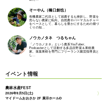
そーやん（橋口創也）
有機農家二代目として就農するも挫折し、野菜を
売らない農家に転向。自然農やパーマカルチャー
をベースとして、暮らしを豊かにするための畑づ
くりの知…
ノウカノタネ つるちゃん
「ノウカノタネ」という農系YouTuber、
Podcasterとして活動する多品目野菜＆果樹農
家。落葉果樹を専門にフリーランス園芸指導員と
し…
イベント情報
農林水産FEST
2026年9月5日(土)
マイドームおおさか 2F 展示ホールD