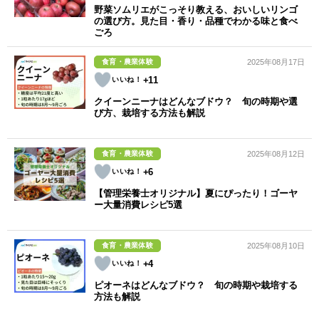
野菜ソムリエがこっそり教える、おいしいリンゴ
の選び方。見た目・香り・品種でわかる味と食べ
ごろ
食育・農業体験
2025年08月17日
+11
クイーンニーナはどんなブドウ？ 旬の時期や選
び方、栽培する方法も解説
食育・農業体験
2025年08月12日
+6
【管理栄養士オリジナル】夏にぴったり！ゴーヤ
ー大量消費レシピ5選
食育・農業体験
2025年08月10日
+4
ピオーネはどんなブドウ？ 旬の時期や栽培する
方法も解説