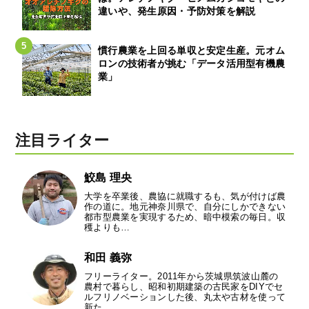
違いや、発生原因・予防対策を解説
慣行農業を上回る単収と安定生産。元オム
ロンの技術者が挑む「データ活用型有機農
業」
注目ライター
鮫島 理央
大学を卒業後、農協に就職するも、気が付けば農
作の道に。地元神奈川県で、自分にしかできない
都市型農業を実現するため、暗中模索の毎日。収
穫よりも…
和田 義弥
フリーライター。2011年から茨城県筑波山麓の
農村で暮らし、昭和初期建築の古民家をDIYでセ
ルフリノベーションした後、丸太や古材を使って
新た…