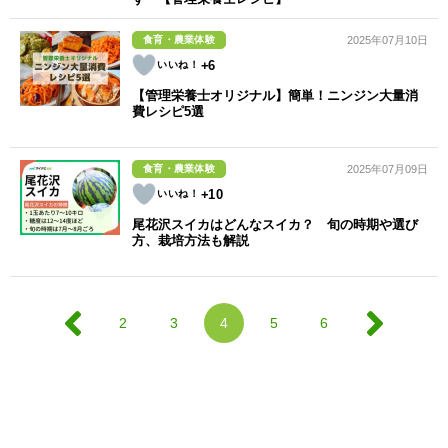
食育・農業体験
2025年07月10日
+6
【管理栄養士オリジナル】簡単！ニンジン大量消
費レシピ5選
食育・農業体験
2025年07月09日
+10
尾花沢スイカはどんなスイカ？ 旬の時期や選び
方、栽培方法も解説
2
3
4
5
6