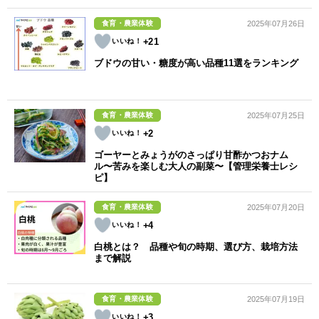
食育・農業体験
2025年07月26日
+21
ブドウの甘い・糖度が高い品種11選をランキング
食育・農業体験
2025年07月25日
+2
ゴーヤーとみょうがのさっぱり甘酢かつおナム
ル〜苦みを楽しむ大人の副菜〜【管理栄養士レシ
ピ】
食育・農業体験
2025年07月20日
+4
白桃とは？ 品種や旬の時期、選び方、栽培方法
まで解説
食育・農業体験
2025年07月19日
+3