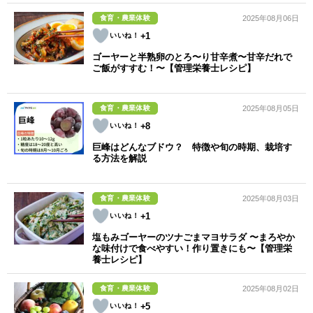
食育・農業体験
2025年08月06日
+1
ゴーヤーと半熟卵のとろ〜り甘辛煮〜甘辛だれで
ご飯がすすむ！〜【管理栄養士レシピ】
食育・農業体験
2025年08月05日
+8
巨峰はどんなブドウ？ 特徴や旬の時期、栽培す
る方法を解説
食育・農業体験
2025年08月03日
+1
塩もみゴーヤーのツナごまマヨサラダ 〜まろやか
な味付けで食べやすい！作り置きにも〜【管理栄
養士レシピ】
食育・農業体験
2025年08月02日
+5