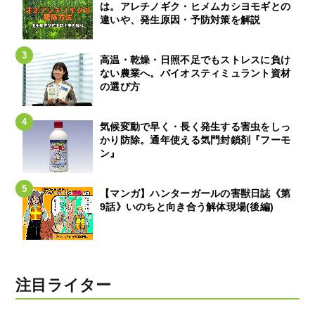
は。アレチノギク・ヒメムカシヨモギとの
違いや、発生原因・予防対策を解説
高温・乾燥・日照不足でもストレスに負け
ない農業へ。バイオスティミュラント資材
の選び方
気候変動で早く・長く発生する害虫をしっ
かり防除。通年使える気門封鎖剤『フーモ
ン』
【マンガ】ハンターガールの害獣日誌《第
9話》いのちと向き合う解体現場(後編)
注目ライター