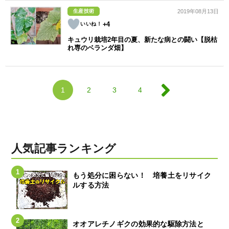
生産技術
2019年08月13日
+4
キュウリ栽培2年目の夏、新たな病との闘い【脱枯
れ専のベランダ畑】
1
2
3
4
人気記事ランキング
もう処分に困らない！ 培養土をリサイク
ルする方法
オオアレチノギクの効果的な駆除方法と