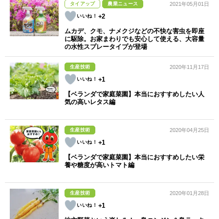
タイアップ
農業ニュース
2021年05月01日
+2
ムカデ、クモ、ナメクジなどの不快な害虫を即座
に駆除。お家まわりでも安心して使える、大容量
の水性スプレータイプが登場
生産技術
2020年11月17日
+1
【ベランダで家庭菜園】本当におすすめしたい人
気の高いレタス編
生産技術
2020年04月25日
+1
【ベランダで家庭菜園】本当におすすめしたい栄
養や糖度が高いトマト編
生産技術
2020年01月28日
+1