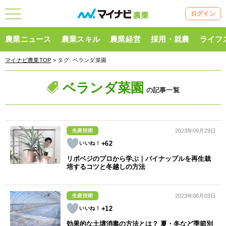
ログイン
農業ニュース
農業スキル
農業経営
採用・就農
ライフ
マイナビ農業TOP
> タグ:
ベランダ菜園
ベランダ菜園
の記事一覧
生産技術
2023年09月29日
+62
リボベジのプロから学ぶ｜パイナップルを再生栽
培するコツと冬越しの方法
生産技術
2023年06月03日
+12
効果的な土壌消毒の方法とは？ 夏・冬など季節別