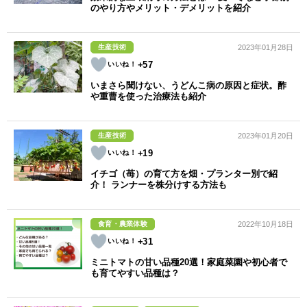
のやり方やメリット・デメリットを紹介
生産技術
2023年01月28日
+57
いまさら聞けない、うどんこ病の原因と症状。酢
や重曹を使った治療法も紹介
生産技術
2023年01月20日
+19
イチゴ（苺）の育て方を畑・プランター別で紹
介！ ランナーを株分けする方法も
食育・農業体験
2022年10月18日
+31
ミニトマトの甘い品種20選！家庭菜園や初心者で
も育てやすい品種は？