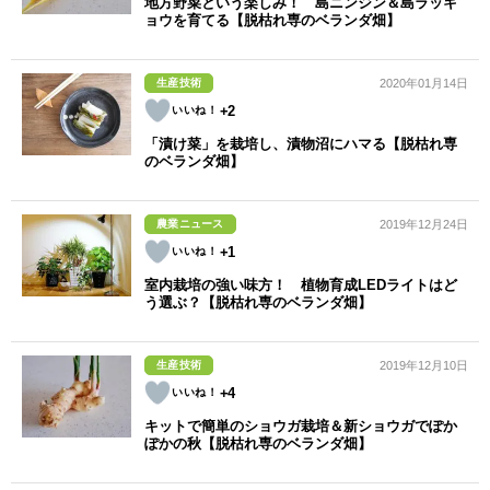
地方野菜という楽しみ！ 島ニンジン＆島ラッキ
ョウを育てる【脱枯れ専のベランダ畑】
生産技術
2020年01月14日
+2
「漬け菜」を栽培し、漬物沼にハマる【脱枯れ専
のベランダ畑】
農業ニュース
2019年12月24日
+1
室内栽培の強い味方！ 植物育成LEDライトはど
う選ぶ？【脱枯れ専のベランダ畑】
生産技術
2019年12月10日
+4
キットで簡単のショウガ栽培＆新ショウガでぽか
ぽかの秋【脱枯れ専のベランダ畑】