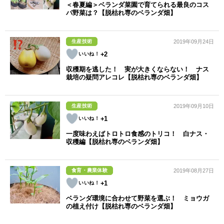
＜春夏編＞ベランダ菜園で育てられる最良のコス
パ野菜は？【脱枯れ専のベランダ畑】
生産技術
2019年09月24日
+2
収穫期を逃した！ 実が大きくならない！ ナス
栽培の疑問アレコレ【脱枯れ専のベランダ畑】
生産技術
2019年09月10日
+1
一度味わえばトロトロ食感のトリコ！ 白ナス・
収穫編【脱枯れ専のベランダ畑】
食育・農業体験
2019年08月27日
+1
ベランダ環境に合わせて野菜を選ぶ！ ミョウガ
の植え付け【脱枯れ専のベランダ畑】