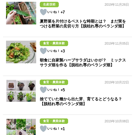
生産技術
2019年11月26日
+7
夏野菜を片付けるベストな時期とは？ まだ実を
つける野菜の見切り方【脱枯れ専のベランダ畑】
食育・農業体験
2019年11月05日
+3
朝食に自家製ハーブサラダはいかが？ ミックス
サラダ畑を作る【脱枯れ専のベランダ畑】
食育・農業体験
2019年10月22日
+5
捨てていた種から出た芽、育てるとどうなる？
【脱枯れ専のベランダ畑】
食育・農業体験
2019年10月08日
+1