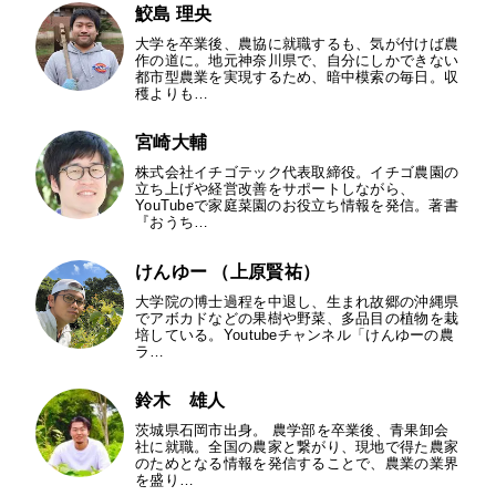
鮫島 理央
大学を卒業後、農協に就職するも、気が付けば農
作の道に。地元神奈川県で、自分にしかできない
都市型農業を実現するため、暗中模索の毎日。収
穫よりも…
宮崎大輔
株式会社イチゴテック代表取締役。イチゴ農園の
立ち上げや経営改善をサポートしながら、
YouTubeで家庭菜園のお役立ち情報を発信。著書
『おうち…
けんゆー （上原賢祐）
大学院の博士過程を中退し、生まれ故郷の沖縄県
でアボカドなどの果樹や野菜、多品目の植物を栽
培している。Youtubeチャンネル「けんゆーの農
ラ…
鈴木 雄人
茨城県石岡市出身。 農学部を卒業後、青果卸会
社に就職。全国の農家と繋がり、現地で得た農家
のためとなる情報を発信することで、農業の業界
を盛り…