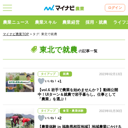
ログイン
農業ニュース
農業スキル
農業経営
採用・就農
ライフ
マイナビ農業TOP
> タグ:
東北で就農
東北で就農
の記事一覧
タイアップ
就農
2023年02月13日
+1
【vol.6 岩手で農業を始めませんか？】動画公開
中！UIターン＆就農で岩手暮らし。仕事として
「農業」を選ぶ！
タイアップ
食育・農業体験
2023年01月30日
+2
【農業体験 in 福島県相双地域】地域農業にかける