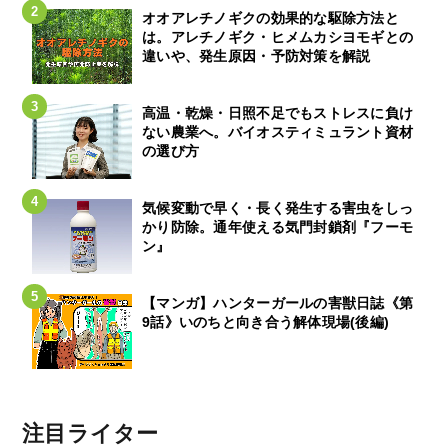
オオアレチノギクの効果的な駆除方法と
は。アレチノギク・ヒメムカシヨモギとの
違いや、発生原因・予防対策を解説
高温・乾燥・日照不足でもストレスに負け
ない農業へ。バイオスティミュラント資材
の選び方
気候変動で早く・長く発生する害虫をしっ
かり防除。通年使える気門封鎖剤『フーモ
ン』
【マンガ】ハンターガールの害獣日誌《第
9話》いのちと向き合う解体現場(後編)
注目ライター