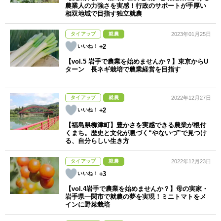
農業人の力強さを実感！行政のサポートが手厚い
相双地域で目指す独立就農
タイアップ
就農
2023年01月25日
+2
【vol.5 岩手で農業を始めませんか？】東京からU
ターン 長ネギ栽培で農業経営を目指す
タイアップ
就農
2022年12月27日
+2
【福島県柳津町】豊かさを実感できる農業が根付
くまち。歴史と文化が息づく“やないづ”で見つけ
る、自分らしい生き方
タイアップ
就農
2022年12月23日
+3
【vol.4岩手で農業を始めませんか？】母の実家・
岩手県一関市で就農の夢を実現！ミニトマトをメ
インに野菜栽培