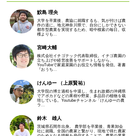
鮫島 理央
大学を卒業後、農協に就職するも、気が付けば農
作の道に。地元神奈川県で、自分にしかできない
都市型農業を実現するため、暗中模索の毎日。収
穫よりも…
宮崎大輔
株式会社イチゴテック代表取締役。イチゴ農園の
立ち上げや経営改善をサポートしながら、
YouTubeで家庭菜園のお役立ち情報を発信。著書
『おうち…
けんゆー （上原賢祐）
大学院の博士過程を中退し、生まれ故郷の沖縄県
でアボカドなどの果樹や野菜、多品目の植物を栽
培している。Youtubeチャンネル「けんゆーの農
ラ…
鈴木 雄人
茨城県石岡市出身。 農学部を卒業後、青果卸会
社に就職。全国の農家と繋がり、現地で得た農家
のためとなる情報を発信することで、農業の業界