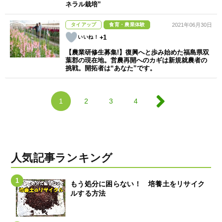
ネラル栽培”
タイアップ
食育・農業体験
2021年06月30日
+1
【農業研修生募集!】復興へと歩み始めた福島県双
葉郡の現在地。営農再開へのカギは新規就農者の
挑戦。開拓者は“あなた”です。
1
2
3
4
人気記事ランキング
もう処分に困らない！ 培養土をリサイク
ルする方法