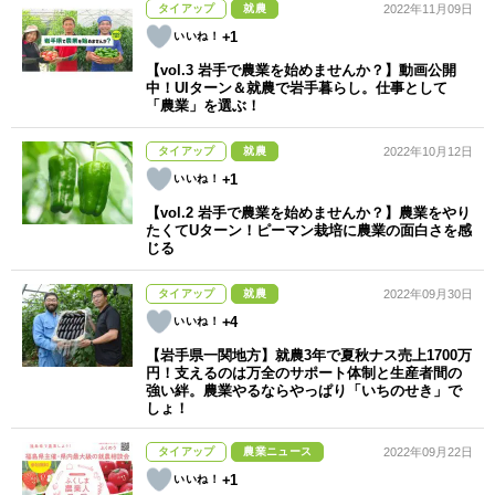
タイアップ
就農
2022年11月09日
+1
【vol.3 岩手で農業を始めませんか？】動画公開
中！UIターン＆就農で岩手暮らし。仕事として
「農業」を選ぶ！
タイアップ
就農
2022年10月12日
+1
【vol.2 岩手で農業を始めませんか？】農業をやり
たくてUターン！ピーマン栽培に農業の面白さを感
じる
タイアップ
就農
2022年09月30日
+4
【岩手県一関地方】就農3年で夏秋ナス売上1700万
円！支えるのは万全のサポート体制と生産者間の
強い絆。農業やるならやっぱり「いちのせき」で
しょ！
タイアップ
農業ニュース
2022年09月22日
+1