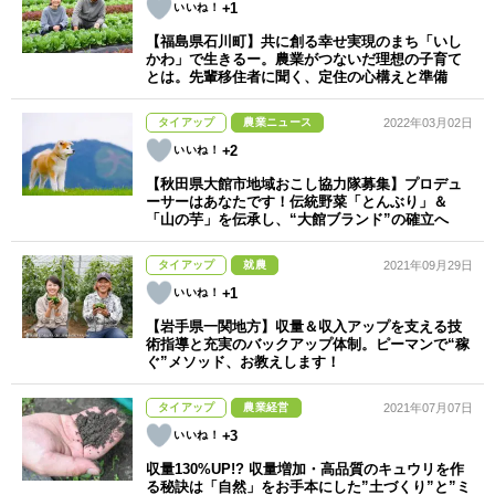
+1
【福島県石川町】共に創る幸せ実現のまち「いし
かわ」で生きるー。農業がつないだ理想の子育て
とは。先輩移住者に聞く、定住の心構えと準備
タイアップ
農業ニュース
2022年03月02日
+2
【秋田県大館市地域おこし協力隊募集】プロデュ
ーサーはあなたです！伝統野菜「とんぶり」＆
「山の芋」を伝承し、“大館ブランド”の確立へ
タイアップ
就農
2021年09月29日
+1
【岩手県一関地方】収量＆収入アップを支える技
術指導と充実のバックアップ体制。ピーマンで“稼
ぐ”メソッド、お教えします！
タイアップ
農業経営
2021年07月07日
+3
収量130%UP!? 収量増加・高品質のキュウリを作
る秘訣は「自然」をお手本にした”土づくり”と”ミ