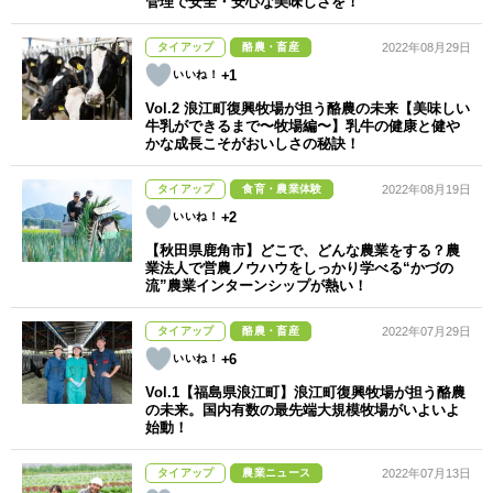
管理で安全・安心な美味しさを！
タイアップ
酪農・畜産
2022年08月29日
+1
Vol.2 浪江町復興牧場が担う酪農の未来【美味しい
牛乳ができるまで〜牧場編〜】乳牛の健康と健や
かな成長こそがおいしさの秘訣！
タイアップ
食育・農業体験
2022年08月19日
+2
【秋田県鹿角市】どこで、どんな農業をする？農
業法人で営農ノウハウをしっかり学べる“かづの
流”農業インターンシップが熱い！
タイアップ
酪農・畜産
2022年07月29日
+6
Vol.1【福島県浪江町】浪江町復興牧場が担う酪農
の未来。国内有数の最先端大規模牧場がいよいよ
始動！
タイアップ
農業ニュース
2022年07月13日