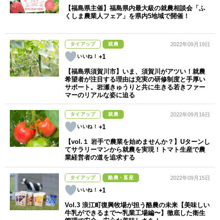
【福島県主催】福島県内最大級の就農相談会「ふ
くしま農業人フェア」を県内5地域で開催！
タイアップ
就農
2022年09月19日
+1
【福島県須賀川市】いま、須賀川がアツい！就農
希望者が注目する理由は充実の研修制度と手厚い
サポート。岩瀬きゅうりと共に生きる若きファー
マーのリアルな姿に迫る
タイアップ
就農
2022年09月16日
+1
【vol.１ 岩手で農業を始めませんか？】Uターンし
てサラリーマンから就農を実現！トマト生産で農
業経営者の道を追求する
タイアップ
酪農・畜産
2022年09月15日
+1
Vol.3 浪江町復興牧場が担う酪農の未来【美味しい
牛乳ができるまで〜乳業工場編〜】徹底した衛生