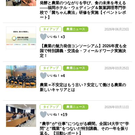
発酵と農業のつながりを学び、食の未来を考える
――福岡ホテル・ウェディング＆製菓調理専門学
校で「菌ちゃん農法」研修を実施【イベントレポ
ート】
タイアップ
農業ニュース
2026年06月23日
+3
【農業の魅力発信コンソーシアム】2026年度も全
国で特別講義・交流会・フィールドワーク実施決
定！
タイアップ
農業ニュース
2026年03月25日
+4
農業＝不安定はもう古い？安定して働ける農業の
新しいキャリアとは
タイアップ
農業ニュース
2026年03月11日
+19
“農学“が“仕事”につながる瞬間。全国14大学で“学
問”と“職業”をつないだ特別講義、その一年を振り
返る。【活動レポート】