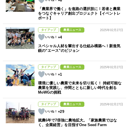
+6
「農業界で働く」を進路の選択肢に！若者と農業
をつなぐキャリア創出プロジェクト【イベントレ
ポート】
タイアップ
農業ニュース
2025年02月27日
+4
スペシャル人材を輩出する仕組み構築へ！新進気
鋭の“エース”のビジョン
タイアップ
農業ニュース
2025年02月27日
+1
環境に優しい農業で未来を切り拓く！ 持続可能な
農業を実践し、仲間とともに新しい時代を創る
MoWGの挑戦
タイアップ
農業ニュース
2025年02月27日
+29
就農6年で7倍強に農地拡大。「家族農業ではな
く、企業経営」を目指すOne Seed Farm