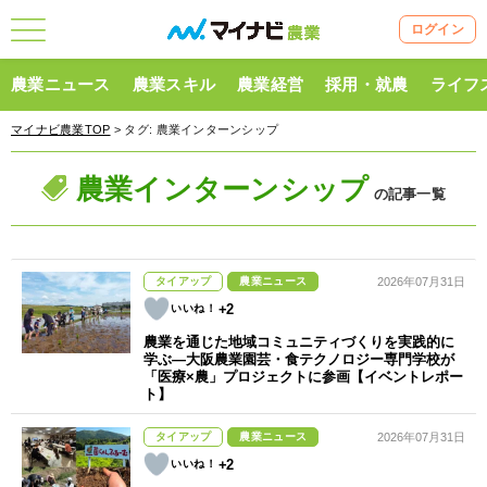
ログイン
農業ニュース
農業スキル
農業経営
採用・就農
ライフ
マイナビ農業TOP
> タグ:
農業インターンシップ
農業インターンシップ
の記事一覧
タイアップ
農業ニュース
2026年07月31日
+2
農業を通じた地域コミュニティづくりを実践的に
学ぶ―大阪農業園芸・食テクノロジー専門学校が
「医療×農」プロジェクトに参画【イベントレポー
ト】
タイアップ
農業ニュース
2026年07月31日
+2