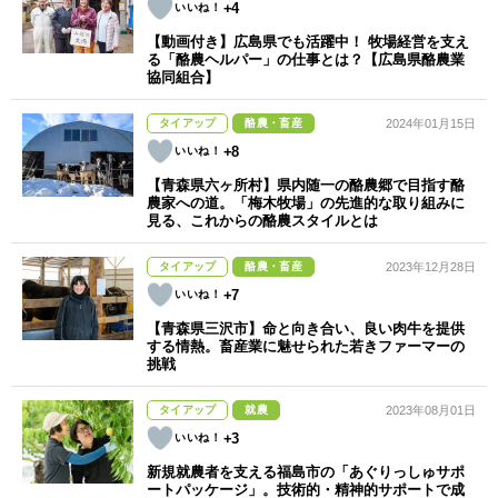
+4
【動画付き】広島県でも活躍中！ 牧場経営を支え
る「酪農ヘルパー」の仕事とは？【広島県酪農業
協同組合】
タイアップ
酪農・畜産
2024年01月15日
+8
【青森県六ヶ所村】県内随一の酪農郷で目指す酪
農家への道。「梅木牧場」の先進的な取り組みに
見る、これからの酪農スタイルとは
タイアップ
酪農・畜産
2023年12月28日
+7
【青森県三沢市】命と向き合い、良い肉牛を提供
する情熱。畜産業に魅せられた若きファーマーの
挑戦
タイアップ
就農
2023年08月01日
+3
新規就農者を支える福島市の「あぐりっしゅサポ
ートパッケージ」。技術的・精神的サポートで成