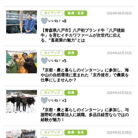
タイアップ
酪農・畜産
2024年08月09日
+8
【青森県八戸市】八戸初ブランド牛「八戸毬姫
牛」を育むイチカワファームが次世代に伝え
る、“畜産業の魅力”とは
タイアップ
就農
2024年03月15日
+5
『京都・農と暮らしのインターン』に参加し、海
や山の自然環境に恵まれた「京丹後市」で農業を
仕事にしませんか？
タイアップ
就農
2024年03月01日
+3
『京都・農と暮らしのインターン』に参加し、与
謝野町の農業法人に就職。多品目経営ならではの
経験が魅力！
タイアップ
酪農・畜産
2024年02月28日