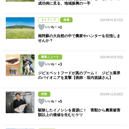
成功例に見る、地域振興の一手
タイアップ
就農
2023年01月23日
+1
南阿蘇の大自然の中で農家やハンターを目指しま
せんか？
農業ニュース
2021年03月10日
+3
ジビエペットフードが真のブーム！ ジビエ業界
のパイオニアを直撃【猟師・垣内規誠さん】
狩猟
2019年12月29日
+5
駆除したイノシシを資源に！ 害獣から農業被害
額以上の価値を生むヒケツ