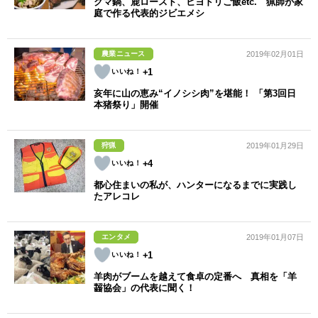
クマ鍋、鹿ロースト、ヒヨドリご飯etc. 猟師が家
庭で作る代表的ジビエメシ
農業ニュース
2019年02月01日
+1
亥年に山の恵み“イノシシ肉”を堪能！ 「第3回日
本猪祭り」開催
狩猟
2019年01月29日
+4
都心住まいの私が、ハンターになるまでに実践し
たアレコレ
エンタメ
2019年01月07日
+1
羊肉がブームを越えて食卓の定番へ 真相を「羊
齧協会」の代表に聞く！