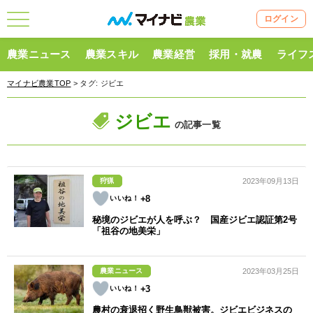
ログイン
農業ニュース
農業スキル
農業経営
採用・就農
ライフ
マイナビ農業TOP
> タグ:
ジビエ
ジビエ
の記事一覧
狩猟
2023年09月13日
+8
秘境のジビエが人を呼ぶ？ 国産ジビエ認証第2号
「祖谷の地美栄」
農業ニュース
2023年03月25日
+3
農村の衰退招く野生鳥獣被害。ジビエビジネスの