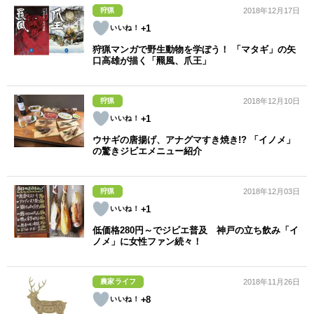
狩猟
2018年12月17日
+1
狩猟マンガで野生動物を学ぼう！ 「マタギ」の矢
口高雄が描く「羆風、爪王」
狩猟
2018年12月10日
+1
ウサギの唐揚げ、アナグマすき焼き!? 「イノメ」
の驚きジビエメニュー紹介
狩猟
2018年12月03日
+1
低価格280円～でジビエ普及 神戸の立ち飲み「イ
ノメ」に女性ファン続々！
農家ライフ
2018年11月26日
+8