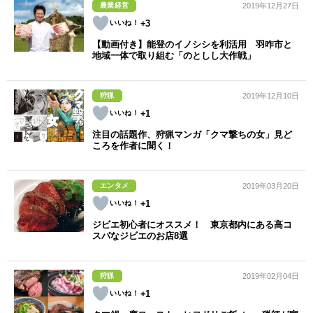
農業経営
2019年12月27日
+3
【動画付き】能登のイノシシを利活用 羽咋市と
地域一体で取り組む「のとしし大作戦」
狩猟
2019年12月10日
+1
注目の話題作、狩猟マンガ「クマ撃ちの女」見ど
ころを作者に聞く！
エンタメ
2019年03月20日
+1
ジビエ初心者にオススメ！ 東京都内にある高コ
スパなジビエのお店8選
狩猟
2019年02月04日
+1