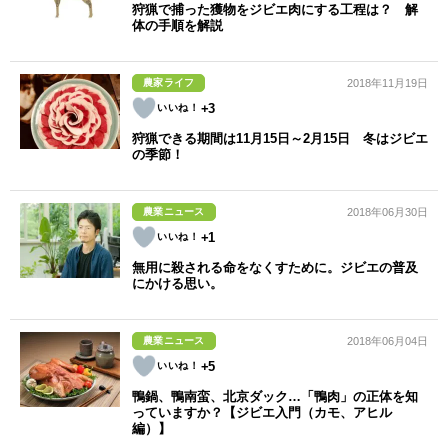
狩猟で捕った獲物をジビエ肉にする工程は？ 解
体の手順を解説
農家ライフ
2018年11月19日
+3
狩猟できる期間は11月15日～2月15日 冬はジビエ
の季節！
農業ニュース
2018年06月30日
+1
無用に殺される命をなくすために。ジビエの普及
にかける思い。
農業ニュース
2018年06月04日
+5
鴨鍋、鴨南蛮、北京ダック…「鴨肉」の正体を知
っていますか？【ジビエ入門（カモ、アヒル
編）】