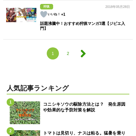
狩猟
2018年05月28日
+1
話題沸騰中！おすすめ狩猟マンガ3選【ジビエ入
門】
1
2
人気記事ランキング
コニシキソウの駆除方法とは？ 発生原因
や効果的な予防対策を解説
トマトは見切り、ナスは粘る。猛暑を乗り