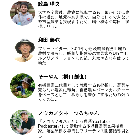
鮫島 理央
大学を卒業後、農協に就職するも、気が付けば農
作の道に。地元神奈川県で、自分にしかできない
都市型農業を実現するため、暗中模索の毎日。収
穫よりも…
和田 義弥
フリーライター。2011年から茨城県筑波山麓の
農村で暮らし、昭和初期建築の古民家をDIYでセ
ルフリノベーションした後、丸太や古材を使って
新た…
そーやん（橋口創也）
有機農家二代目として就農するも挫折し、野菜を
売らない農家に転向。自然農やパーマカルチャー
をベースとして、暮らしを豊かにするための畑づ
くりの知…
ノウカノタネ つるちゃん
「ノウカノタネ」という農系YouTuber、
Podcasterとして活動する多品目野菜＆果樹農
家。落葉果樹を専門にフリーランス園芸指導員と
し…