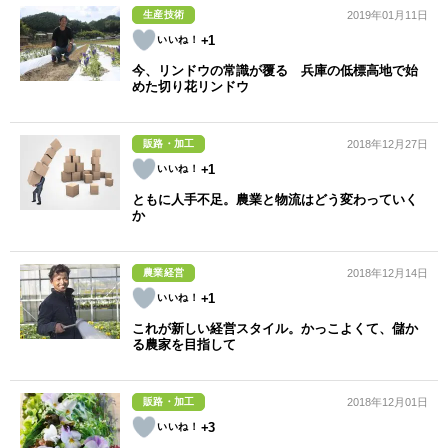
生産技術
2019年01月11日
+1
今、リンドウの常識が覆る 兵庫の低標高地で始
めた切り花リンドウ
販路・加工
2018年12月27日
+1
ともに人手不足。農業と物流はどう変わっていく
か
農業経営
2018年12月14日
+1
これが新しい経営スタイル。かっこよくて、儲か
る農家を目指して
販路・加工
2018年12月01日
+3