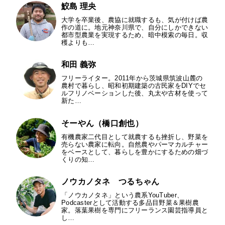
鮫島 理央
大学を卒業後、農協に就職するも、気が付けば農
作の道に。地元神奈川県で、自分にしかできない
都市型農業を実現するため、暗中模索の毎日。収
穫よりも…
和田 義弥
フリーライター。2011年から茨城県筑波山麓の
農村で暮らし、昭和初期建築の古民家をDIYでセ
ルフリノベーションした後、丸太や古材を使って
新た…
そーやん（橋口創也）
有機農家二代目として就農するも挫折し、野菜を
売らない農家に転向。自然農やパーマカルチャー
をベースとして、暮らしを豊かにするための畑づ
くりの知…
ノウカノタネ つるちゃん
「ノウカノタネ」という農系YouTuber、
Podcasterとして活動する多品目野菜＆果樹農
家。落葉果樹を専門にフリーランス園芸指導員と
し…