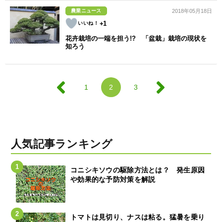
農業ニュース
2018年05月18日
+1
花卉栽培の一端を担う!? 「盆栽」栽培の現状を
知ろう
1
2
3
人気記事ランキング
コニシキソウの駆除方法とは？ 発生原因
や効果的な予防対策を解説
トマトは見切り、ナスは粘る。猛暑を乗り