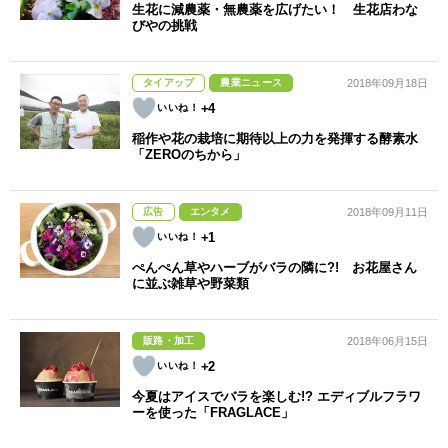
生花に減農薬・無農薬を広げたい！ 生花店わな
びやの挑戦
タイアップ
農業ニュース
2018年09月18日
+4
稲作や花の栽培に期待以上の力を発揮する酵素水
「ZEROのちから」
広告
エンタメ
2018年09月11日
+1
ぺんぺん草やハーブがバラの隣に?! お花屋さん
に並ぶ雑草や野菜類
販路・加工
2018年06月15日
+2
今夏はアイスでバラを楽しむ!? エディブルフラワ
ーを使った「FRAGLACE」