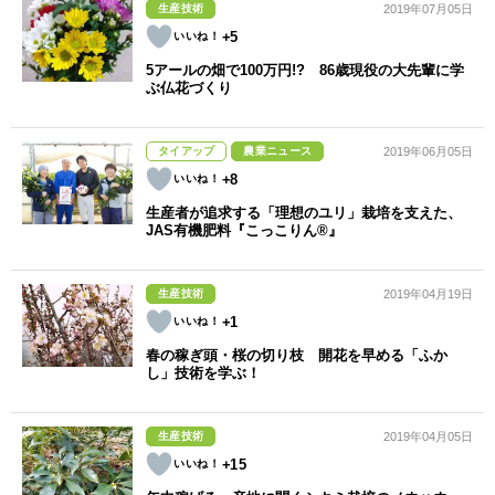
生産技術
2019年07月05日
+5
5アールの畑で100万円!? 86歳現役の大先輩に学
ぶ仏花づくり
タイアップ
農業ニュース
2019年06月05日
+8
生産者が追求する「理想のユリ」栽培を支えた、
JAS有機肥料『こっこりん®』
生産技術
2019年04月19日
+1
春の稼ぎ頭・桜の切り枝 開花を早める「ふか
し」技術を学ぶ！
生産技術
2019年04月05日
+15