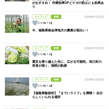
がおすすめ！ 作業効率UPとケガの防止にも効果あ
り
タイアップ
就農
2019年07月31日
+1
今、福島県南会津地方の農業が面白い！
タイアップ
就農
2019年07月31日
+1
震災を乗り越えた先に、広がる可能性。浪江町の
若者が描く、挑戦の軌跡
タイアップ
就農
2019年07月29日
+2
【福島県飯舘村】『までいライフ』を満喫！ 自分
らしくいられる場所