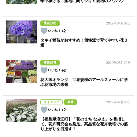
年中稼げる 産地に聞くシキミ栽培のノウハウ
生産技術
2019年04月01日
+2
タキイ種苗がおすすめ！個性派で育てやすい花３
選
農業経営
2019年03月22日
+2
花大国オランダ 世界規模のアールスメールに学
ぶ花市場の未来
タイアップ
就農
2019年02月08日
+2
【福島県浪江町】「花のまち なみえ」を目指し
て、花卉研究会も発足。高品質な花卉栽培での盛
り上がりを目指す！