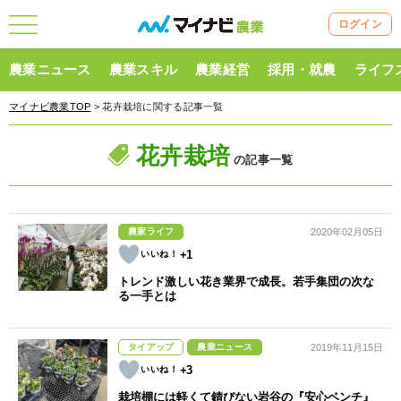
ログイン
農業ニュース
農業スキル
農業経営
採用・就農
ライフ
マイナビ農業TOP
> 花卉栽培に関する記事一覧
花卉栽培
の記事一覧
農家ライフ
2020年02月05日
+1
トレンド激しい花き業界で成長。若手集団の次な
る一手とは
タイアップ
農業ニュース
2019年11月15日
+3
栽培棚には軽くて錆びない岩谷の『安心ベンチ』