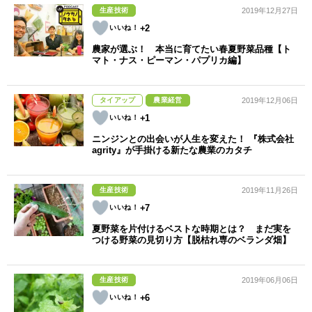
生産技術
2019年12月27日
+2
農家が選ぶ！ 本当に育てたい春夏野菜品種【ト
マト・ナス・ピーマン・パプリカ編】
タイアップ
農業経営
2019年12月06日
+1
ニンジンとの出会いが人生を変えた！ 『株式会社
agrity』が手掛ける新たな農業のカタチ
生産技術
2019年11月26日
+7
夏野菜を片付けるベストな時期とは？ まだ実を
つける野菜の見切り方【脱枯れ専のベランダ畑】
生産技術
2019年06月06日
+6