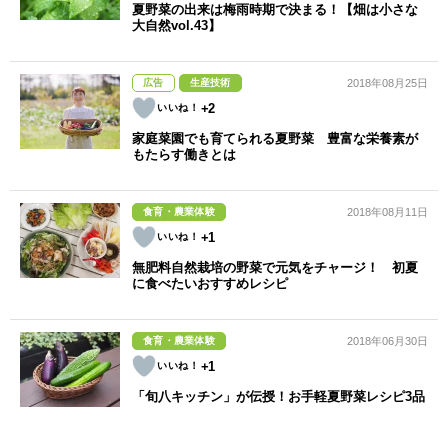
夏野菜の出来は梅雨時期で決まる！【畑は小さな
大自然vol.43】
広告
生産技術
2018年08月25日
+2
家庭菜園でも育てられる夏野菜 豊富な栄養素が
もたらす働きとは
食育・農業体験
2018年08月11日
+1
無肥料自然栽培の野菜で元気をチャージ！ 初夏
に食べたいおすすめレシピ
食育・農業体験
2018年06月30日
+1
「旬八キッチン」が伝授！お手軽夏野菜レシピ3品