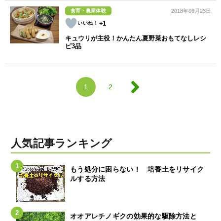
食育・農業体験
2018年06月23日
+1
キュウリが主役！かんたん夏野菜おもてなしレシ
ピ3品
1
2
人気記事ランキング
もう処分に困らない！ 培養土をリサイク
ルする方法
オオアレチノギクの効果的な駆除方法と