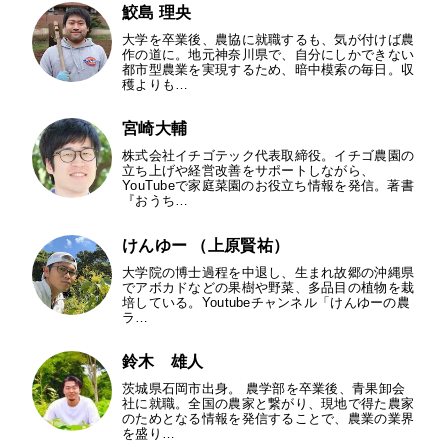
鮫島 理央
大学を卒業後、農協に就職するも、気が付けば農
作の道に。地元神奈川県で、自分にしかできない
都市型農業を実現するため、暗中模索の毎日。収
穫よりも…
宮崎大輔
株式会社イチゴテック代表取締役。イチゴ農園の
立ち上げや経営改善をサポートしながら、
YouTubeで家庭菜園のお役立ち情報を発信。著書
『おうち…
けんゆー （上原賢祐）
大学院の博士過程を中退し、生まれ故郷の沖縄県
でアボカドなどの果樹や野菜、多品目の植物を栽
培している。Youtubeチャンネル「けんゆーの農
ラ…
鈴木 雄人
茨城県石岡市出身。 農学部を卒業後、青果卸会
社に就職。全国の農家と繋がり、現地で得た農家
のためとなる情報を発信することで、農業の業界
を盛り…