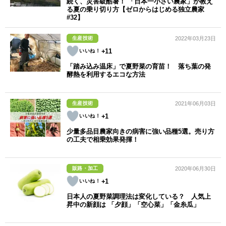
続く、災害級酷暑！ 「日本一小さい農家」が教え
る夏の乗り切り方【ゼロからはじめる独立農家
#32】
生産技術
2022年03月23日
+11
「踏み込み温床」で夏野菜の育苗！ 落ち葉の発
酵熱を利用するエコな方法
生産技術
2021年06月03日
+1
少量多品目農家向きの病害に強い品種5選。売り方
の工夫で相乗効果発揮！
販路・加工
2020年06月30日
+1
日本人の夏野菜調理法は変化している？ 人気上
昇中の新顔は 「夕顔」「空心菜」「金糸瓜」