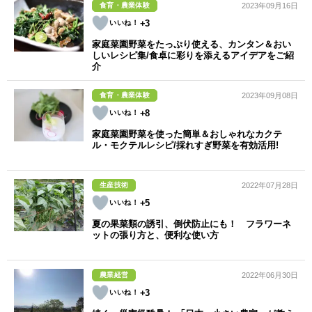
食育・農業体験
2023年09月16日
+3
家庭菜園野菜をたっぷり使える、カンタン＆おい
しいレシピ集/食卓に彩りを添えるアイデアをご紹
介
食育・農業体験
2023年09月08日
+8
家庭菜園野菜を使った簡単＆おしゃれなカクテ
ル・モクテルレシピ/採れすぎ野菜を有効活用!
生産技術
2022年07月28日
+5
夏の果菜類の誘引、倒伏防止にも！ フラワーネ
ットの張り方と、便利な使い方
農業経営
2022年06月30日
+3