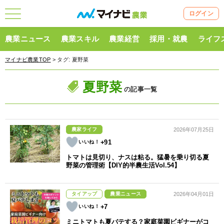
ログイン
農業ニュース
農業スキル
農業経営
採用・就農
ライフ
マイナビ農業TOP
> タグ:
夏野菜
夏野菜
の記事一覧
農家ライフ
2026年07月25日
+91
トマトは見切り、ナスは粘る。猛暑を乗り切る夏
野菜の管理術【DIY的半農生活Vol.54】
タイアップ
農業ニュース
2026年04月01日
+7
ミニトマトも夏バテする？家庭菜園ビギナーがコ