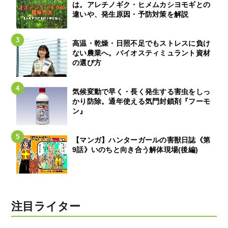
は。アレチノギク・ヒメムカシヨモギとの
違いや、発生原因・予防対策を解説
高温・乾燥・日照不足でもストレスに負け
ない農業へ。バイオスティミュラント資材
の選び方
気候変動で早く・長く発生する害虫をしっ
かり防除。通年使える気門封鎖剤『フーモ
ン』
【マンガ】ハンターガールの害獣日誌《第
9話》いのちと向き合う解体現場(後編)
注目ライター