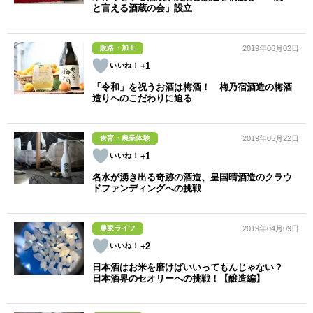
と言える酒蔵の会」設立
販路・加工
2019年06月02日
+1
「令和」を祝うお酒は梅酒！ 梅乃宿酒造の梅酒
造りへのこだわりに迫る
食育・農業体験
2019年05月22日
+1
名水が湧き出る奇跡の酒造、皇国晴酒造のクラウ
ドファンディングへの挑戦
農家ライフ
2019年04月09日
+2
日本酒はお米を磨けばいいってもんじゃない？
日本酒界のセオリーへの挑戦！【醸造編】