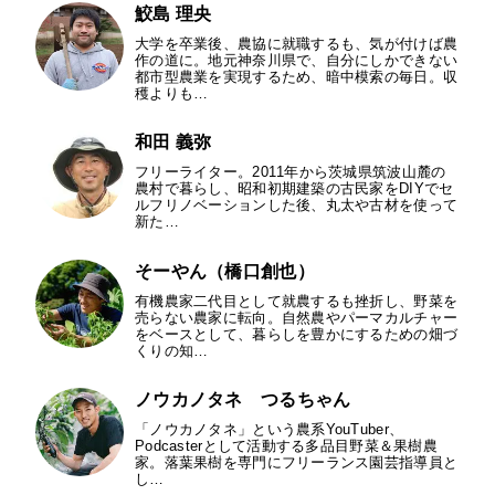
鮫島 理央
大学を卒業後、農協に就職するも、気が付けば農
作の道に。地元神奈川県で、自分にしかできない
都市型農業を実現するため、暗中模索の毎日。収
穫よりも…
和田 義弥
フリーライター。2011年から茨城県筑波山麓の
農村で暮らし、昭和初期建築の古民家をDIYでセ
ルフリノベーションした後、丸太や古材を使って
新た…
そーやん（橋口創也）
有機農家二代目として就農するも挫折し、野菜を
売らない農家に転向。自然農やパーマカルチャー
をベースとして、暮らしを豊かにするための畑づ
くりの知…
ノウカノタネ つるちゃん
「ノウカノタネ」という農系YouTuber、
Podcasterとして活動する多品目野菜＆果樹農
家。落葉果樹を専門にフリーランス園芸指導員と
し…