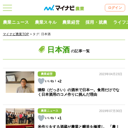
ログイン
農業ニュース
農業スキル
農業経営
採用・就農
ライフ
マイナビ農業TOP
> タグ:
日本酒
日本酒
の記事一覧
農業経営
2023年04月23日
+2
獺祭（だっさい）の酒米で日本一。食用だけでな
く日本酒用のコメ作りに挑んだ理由
農業ニュース
2019年07月30日
+1
米作りをする酒蔵が農業と醸造を橋渡し 「農！