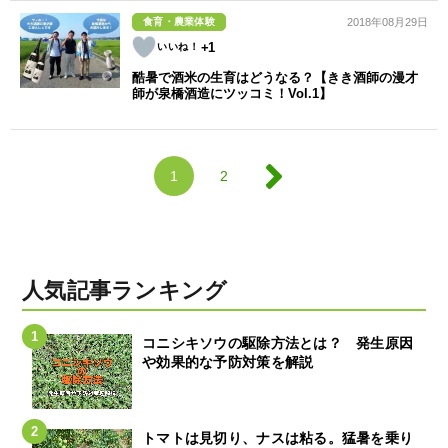
食育・農業体験
2018年08月29日
+1
酷暑で酒米の生育はどうなる？【きき酒師の漫才
師が泉橋酒造にツッコミ！Vol.1】
1
2
人気記事ランキング
コニシキソウの駆除方法とは？ 発生原因
や効果的な予防対策を解説
トマトは見切り、ナスは粘る。猛暑を乗り