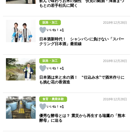
飲んで味わうお米の個性 伏見の銘酒・澤屋まつ
もとの若手杜氏に聞く
販路・加工
2018年12月28日
+1
日本酒新時代！ シャンパンに負けない「スパー
クリング日本酒」最前線
販路・加工
2018年12月28日
+1
日本酒は米と水の酒！ “仕込み水”で酒米作りに
も挑む花の香酒造
食育・農業体験
2018年12月28日
+1
優秀な酵母とは？ 震災から再生する瑞鷹の「熊本
酵母」に迫る