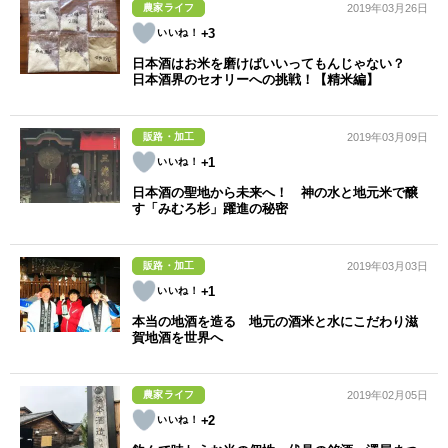
農家ライフ
2019年03月26日
+3
日本酒はお米を磨けばいいってもんじゃない？
日本酒界のセオリーへの挑戦！【精米編】
販路・加工
2019年03月09日
+1
日本酒の聖地から未来へ！ 神の水と地元米で醸
す「みむろ杉」躍進の秘密
販路・加工
2019年03月03日
+1
本当の地酒を造る 地元の酒米と水にこだわり滋
賀地酒を世界へ
農家ライフ
2019年02月05日
+2