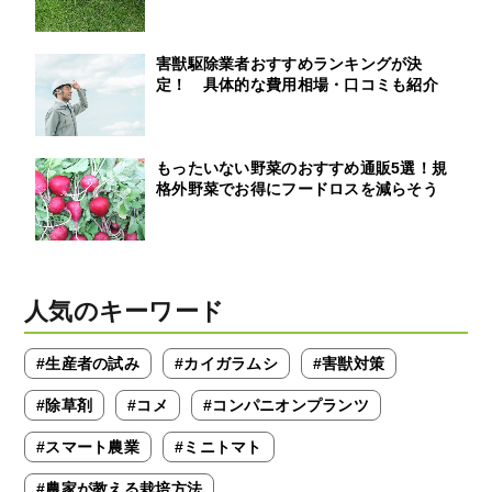
害獣駆除業者おすすめランキングが決
定！ 具体的な費用相場・口コミも紹介
もったいない野菜のおすすめ通販5選！規
格外野菜でお得にフードロスを減らそう
人気のキーワード
#生産者の試み
#カイガラムシ
#害獣対策
#除草剤
#コメ
#コンパニオンプランツ
#スマート農業
#ミニトマト
#農家が教える栽培方法