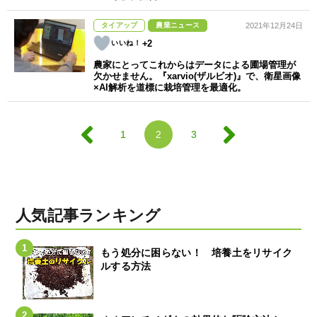
タイアップ
農業ニュース
2021年12月24日
+2
農家にとってこれからはデータによる圃場管理が
欠かせません。『xarvio(ザルビオ)』で、衛星画像
×AI解析を道標に栽培管理を最適化。
1
2
3
人気記事ランキング
もう処分に困らない！ 培養土をリサイク
ルする方法