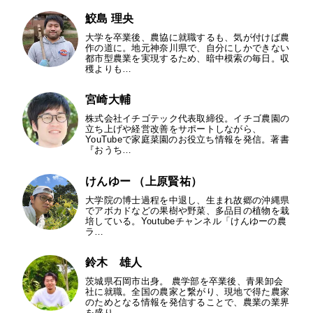
鮫島 理央
大学を卒業後、農協に就職するも、気が付けば農
作の道に。地元神奈川県で、自分にしかできない
都市型農業を実現するため、暗中模索の毎日。収
穫よりも…
宮崎大輔
株式会社イチゴテック代表取締役。イチゴ農園の
立ち上げや経営改善をサポートしながら、
YouTubeで家庭菜園のお役立ち情報を発信。著書
『おうち…
けんゆー （上原賢祐）
大学院の博士過程を中退し、生まれ故郷の沖縄県
でアボカドなどの果樹や野菜、多品目の植物を栽
培している。Youtubeチャンネル「けんゆーの農
ラ…
鈴木 雄人
茨城県石岡市出身。 農学部を卒業後、青果卸会
社に就職。全国の農家と繋がり、現地で得た農家
のためとなる情報を発信することで、農業の業界
を盛り…