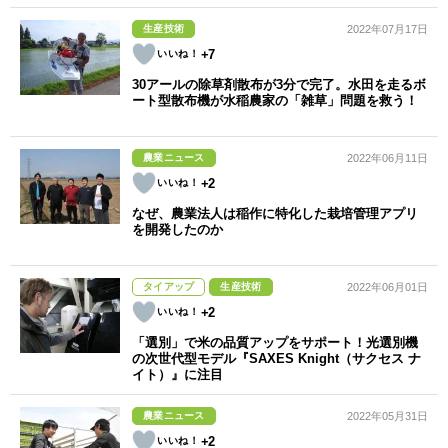
生産技術
2022年07月17日
+7
30アールの除草剤散布が3分で完了。水田を走るボ
ート型散布機が水稲農家の「雑草」問題を救う！
農業ニュース
2022年06月11日
+2
なぜ、農業法人は稲作に特化した栽培管理アプリ
を開発したのか
タイアップ
生産技術
2022年06月01日
+2
「選別」で米の品質アップをサポート！光選別機
の次世代型モデル『SAXES Knight（サクセス ナ
イト）』に注目
農業ニュース
2022年05月31日
+2