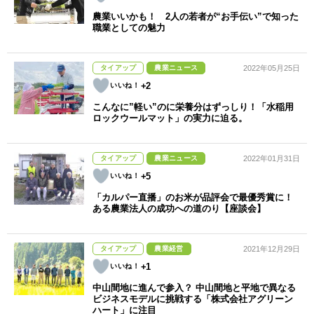
農業いいかも！ 2人の若者が“お手伝い”で知った
職業としての魅力
タイアップ
農業ニュース
2022年05月25日
+2
こんなに”軽い”のに栄養分はずっしり！「水稲用
ロックウールマット」の実力に迫る。
タイアップ
農業ニュース
2022年01月31日
+5
「カルパー直播」のお米が品評会で最優秀賞に！
ある農業法人の成功への道のり【座談会】
タイアップ
農業経営
2021年12月29日
+1
中山間地に進んで参入？ 中山間地と平地で異なる
ビジネスモデルに挑戦する「株式会社アグリーン
ハート」に注目