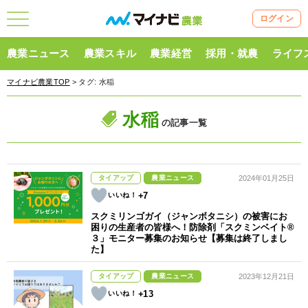
ログイン
農業ニュース
農業スキル
農業経営
採用・就農
ライフ
マイナビ農業TOP
> タグ:
水稲
水稲
の記事一覧
タイアップ
農業ニュース
2024年01月25日
+7
スクミリンゴガイ（ジャンボタニシ）の被害にお
困りの生産者の皆様へ！防除剤「スクミンベイト®
３」モニター募集のお知らせ【募集は終了しまし
た】
タイアップ
農業ニュース
2023年12月21日
+13