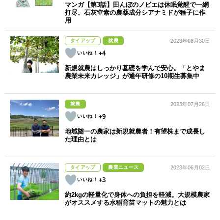
マンガ【第3話】田んぼのノビエは休眠覚醒で一網
打尽。石灰窒素の農薬成分シアナミドが種子に作
用
タイアップ
就農
2023年08月30日
+4
新規就農はしっかり基礎を学んで安心。「とやま
農業未来カレッジ」が通年研修の10期生募集中
就農
2023年07月26日
+9
地域随一の農家は新規就農者！有望株まで成長し
た理由とは
タイアップ
農業ニュース
2023年06月02日
+3
約2kgの軽量化で身体への負担を軽減。大規模農家
がオススメする水稲育苗マットの魅力とは