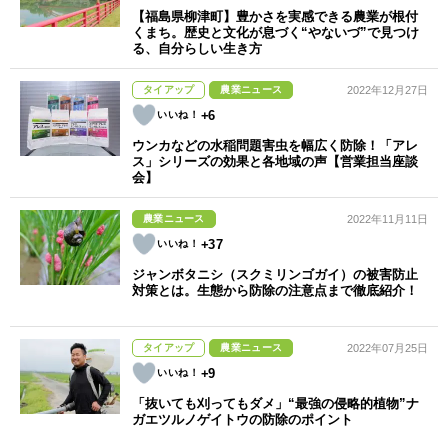
【福島県柳津町】豊かさを実感できる農業が根付
くまち。歴史と文化が息づく“やないづ”で見つけ
る、自分らしい生き方
タイアップ
農業ニュース
2022年12月27日
+6
ウンカなどの水稲問題害虫を幅広く防除！「アレ
ス」シリーズの効果と各地域の声【営業担当座談
会】
農業ニュース
2022年11月11日
+37
ジャンボタニシ（スクミリンゴガイ）の被害防止
対策とは。生態から防除の注意点まで徹底紹介！
タイアップ
農業ニュース
2022年07月25日
+9
「抜いても刈ってもダメ」“最強の侵略的植物”ナ
ガエツルノゲイトウの防除のポイント