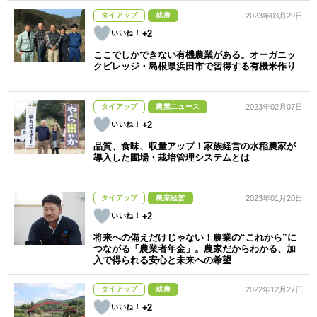
タイアップ
就農
2023年03月29日
+2
ここでしかできない有機農業がある。オーガニッ
クビレッジ・島根県浜田市で習得する有機米作り
タイアップ
農業ニュース
2023年02月07日
+2
品質、食味、収量アップ！家族経営の水稲農家が
導入した圃場・栽培管理システムとは
タイアップ
農業経営
2023年01月20日
+2
将来への備えだけじゃない！農業の“これから”に
つながる「農業者年金」。農家だからわかる、加
入で得られる安心と未来への希望
タイアップ
就農
2022年12月27日
+2