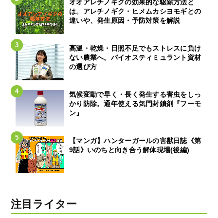
オオアレチノギクの効果的な駆除方法と
は。アレチノギク・ヒメムカシヨモギとの
違いや、発生原因・予防対策を解説
高温・乾燥・日照不足でもストレスに負け
ない農業へ。バイオスティミュラント資材
の選び方
気候変動で早く・長く発生する害虫をしっ
かり防除。通年使える気門封鎖剤『フーモ
ン』
【マンガ】ハンターガールの害獣日誌《第
9話》いのちと向き合う解体現場(後編)
注目ライター