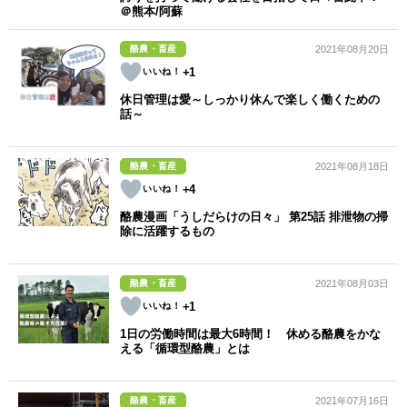
＠熊本/阿蘇
酪農・畜産
2021年08月20日
+1
休日管理は愛～しっかり休んで楽しく働くための
話～
酪農・畜産
2021年08月18日
+4
酪農漫画「うしだらけの日々」 第25話 排泄物の掃
除に活躍するもの
酪農・畜産
2021年08月03日
+1
1日の労働時間は最大6時間！ 休める酪農をかな
える「循環型酪農」とは
酪農・畜産
2021年07月16日