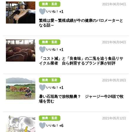
酪農・畜産
2021年06月04日
+1
繁殖は愛～繁殖成績が牛の健康のバロメーターと
なる話～
酪農・畜産
2021年06月04日
+1
「コスト減」と「良食味」の二兎を追う食品リサ
イクル業者 自ら飼育するブランド豚が好評
酪農・畜産
2021年05月18日
+1
暑い石垣島で放牧酪農？ ジャージー牛24頭で牧
場を営む
酪農・畜産
2021年05月12日
+6