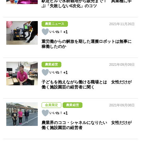
駅近ビルで水耕栽培から販売まで！ 異業種に学
ぶ「失敗しない6次化」のコツ
農業ニュース
2021年11月26日
+1
重労働からの解放を期した運搬ロボットは無事に
稼働したのか
農業経営
2021年09月09日
+1
子どもを抱えながら働ける職場とは 女性だけが
働く施設園芸の経営者に聞く
会員限定
農業経営
2021年09月08日
+1
農業界のココ・シャネルになりたい 女性だけが
働く施設園芸の経営者