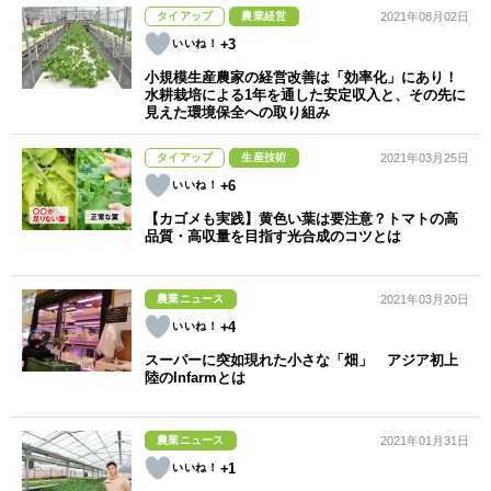
タイアップ
農業経営
2021年08月02日
+3
小規模生産農家の経営改善は「効率化」にあり！
水耕栽培による1年を通した安定収入と、その先に
見えた環境保全への取り組み
タイアップ
生産技術
2021年03月25日
+6
【カゴメも実践】黄色い葉は要注意？トマトの高
品質・高収量を目指す光合成のコツとは
農業ニュース
2021年03月20日
+4
スーパーに突如現れた小さな「畑」 アジア初上
陸のInfarmとは
農業ニュース
2021年01月31日
+1