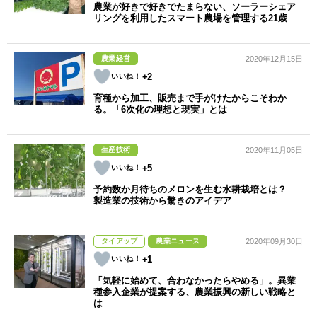
農業が好きで好きでたまらない、ソーラーシェア
リングを利用したスマート農場を管理する21歳
農業経営
2020年12月15日
+2
育種から加工、販売まで手がけたからこそわか
る。「6次化の理想と現実」とは
生産技術
2020年11月05日
+5
予約数か月待ちのメロンを生む水耕栽培とは？
製造業の技術から驚きのアイデア
タイアップ
農業ニュース
2020年09月30日
+1
「気軽に始めて、合わなかったらやめる」。異業
種参入企業が提案する、農業振興の新しい戦略と
は