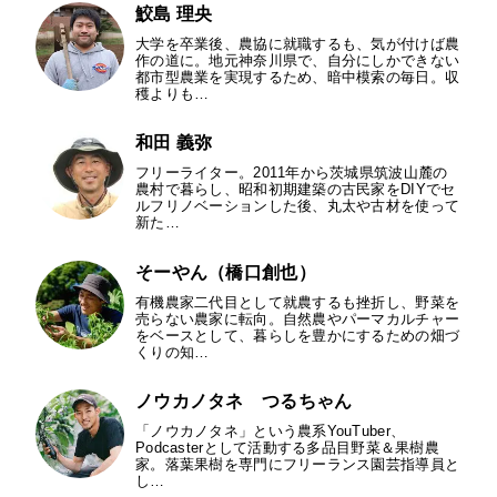
鮫島 理央
大学を卒業後、農協に就職するも、気が付けば農
作の道に。地元神奈川県で、自分にしかできない
都市型農業を実現するため、暗中模索の毎日。収
穫よりも…
和田 義弥
フリーライター。2011年から茨城県筑波山麓の
農村で暮らし、昭和初期建築の古民家をDIYでセ
ルフリノベーションした後、丸太や古材を使って
新た…
そーやん（橋口創也）
有機農家二代目として就農するも挫折し、野菜を
売らない農家に転向。自然農やパーマカルチャー
をベースとして、暮らしを豊かにするための畑づ
くりの知…
ノウカノタネ つるちゃん
「ノウカノタネ」という農系YouTuber、
Podcasterとして活動する多品目野菜＆果樹農
家。落葉果樹を専門にフリーランス園芸指導員と
し…