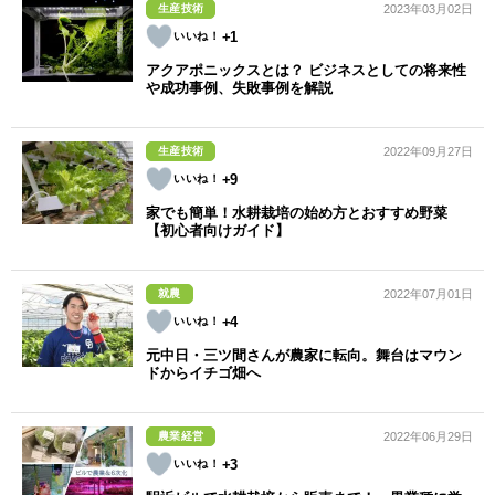
生産技術
2023年03月02日
+1
アクアポニックスとは？ ビジネスとしての将来性
や成功事例、失敗事例を解説
生産技術
2022年09月27日
+9
家でも簡単！水耕栽培の始め方とおすすめ野菜
【初心者向けガイド】
就農
2022年07月01日
+4
元中日・三ツ間さんが農家に転向。舞台はマウン
ドからイチゴ畑へ
農業経営
2022年06月29日
+3