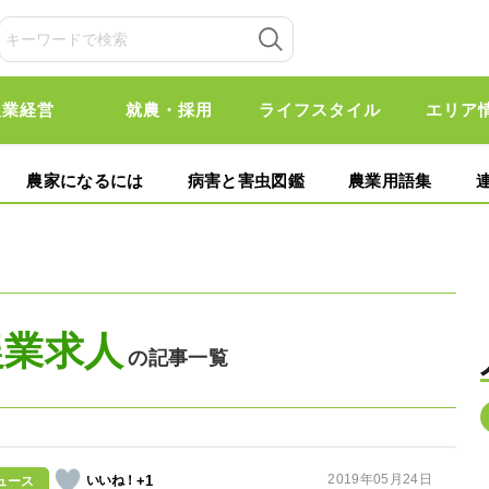
農業経営
就農・採用
ライフスタイル
エリア
農家になるには
病害と害虫図鑑
農業用語集
農業求人
の記事一覧
2019年05月24日
+1
ュース