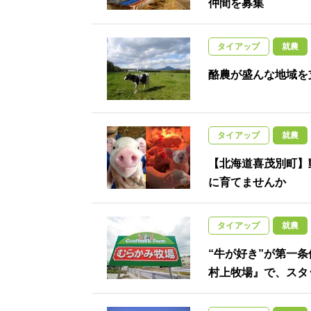
仲間を募集
タイアップ
就農
酪農が盛んな地域を
タイアップ
就農
【北海道喜茂別町】
に育てませんか
タイアップ
就農
“牛が好き”が第一
村上牧場』で、スタ