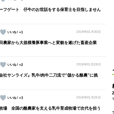
ーフゲート 仔牛のお世話をする保育士を目指しません
2019年01月30日
+1
田農家から大規模養豚事業へと変貌を遂げた畜産企業
2019年01月28日
+2
会社サンライズ』乳牛/肉牛二刀流で”儲かる酪農”に挑
2019年01月25日
+3
牧場 全国の酪農家を支える乳牛育成牧場で次代を担う