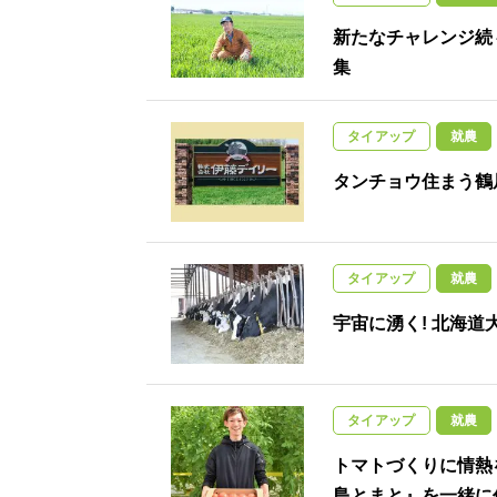
新たなチャレンジ続
集
タイアップ
就農
タンチョウ住まう鶴
タイアップ
就農
宇宙に湧く! 北海
タイアップ
就農
トマトづくりに情熱
島とまと』を一緒に