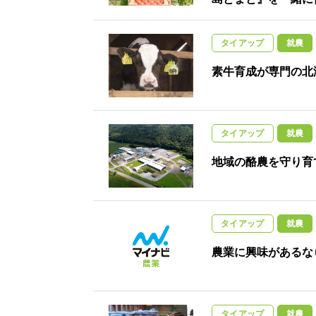
タイアップ
就農
素牛育成が専門の北
タイアップ
就農
地域の酪農を守り育
タイアップ
就農
農業に興味があるな
タイアップ
就農