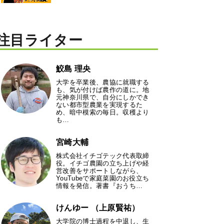
注目ライター
鮫島 理央
大学を卒業後、農協に就職する
も、気が付けば農作の道に。地
元神奈川県で、自分にしかでき
ない都市型農業を実現するた
め、暗中模索の毎日。収穫より
も…
宮崎大輔
株式会社イチゴテック代表取締
役。イチゴ農園の立ち上げや経
営改善をサポートしながら、
YouTubeで家庭菜園のお役立ち
情報を発信。著書『おうち…
けんゆー （上原賢祐）
大学院の博士過程を中退し、生