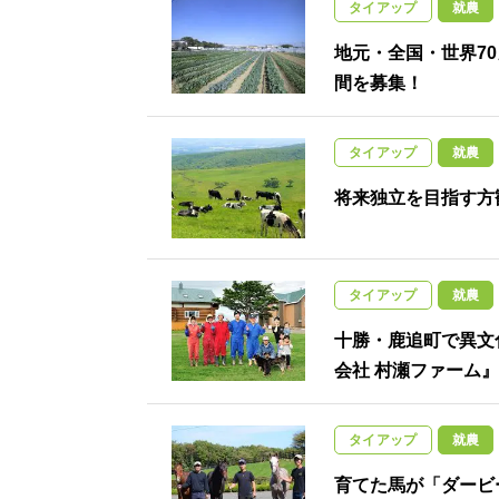
タイアップ
就農
地元・全国・世界7
間を募集！
タイアップ
就農
将来独立を目指す方
タイアップ
就農
十勝・鹿追町で異文
会社 村瀬ファーム』
タイアップ
就農
育てた馬が「ダービ