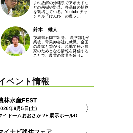
まれ故郷の沖縄県でアボカドな
どの果樹や野菜、多品目の植物
を栽培している。Youtubeチャ
ンネル「けんゆーの農ラ…
鈴木 雄人
茨城県石岡市出身。 農学部を卒
業後、青果卸会社に就職。全国
の農家と繋がり、現地で得た農
家のためとなる情報を発信する
ことで、農業の業界を盛り…
イベント情報
農林水産FEST
2026年9月5日(土)
マイドームおおさか 2F 展示ホールD
マイナビ移住フェア