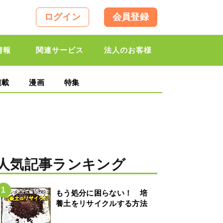
ログイン
会員登録
情報
関連サービス
法人のお客様
連載
漫画
特集
人気記事ランキング
もう処分に困らない！ 培
養土をリサイクルする方法