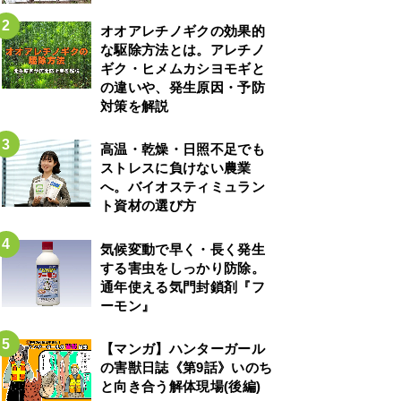
オオアレチノギクの効果的
な駆除方法とは。アレチノ
ギク・ヒメムカシヨモギと
の違いや、発生原因・予防
対策を解説
高温・乾燥・日照不足でも
ストレスに負けない農業
へ。バイオスティミュラン
ト資材の選び方
気候変動で早く・長く発生
する害虫をしっかり防除。
通年使える気門封鎖剤『フ
ーモン』
【マンガ】ハンターガール
の害獣日誌《第9話》いのち
と向き合う解体現場(後編)