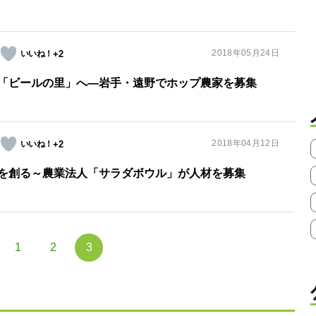
2018年05月24日
+2
「ビールの里」へ―岩手・遠野でホップ農家を募集
2018年04月12日
+2
を創る～農業法人「サラダボウル」が人材を募集
1
2
3