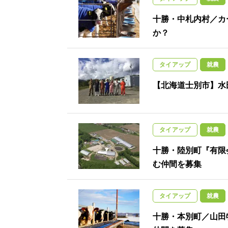
十勝・中札内村／カ
か？
タイアップ
就農
【北海道士別市】水
タイアップ
就農
十勝・陸別町『有限
む仲間を募集
タイアップ
就農
十勝・本別町／山田