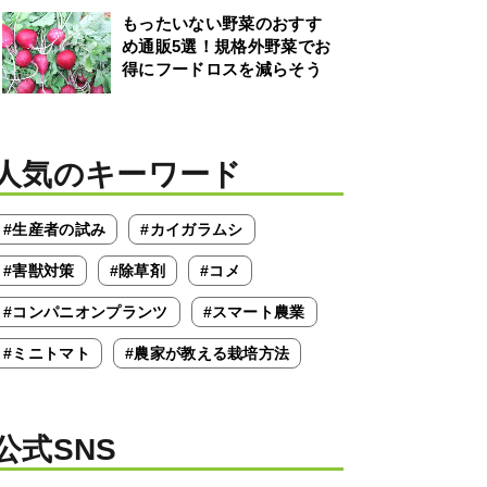
もったいない野菜のおすす
め通販5選！規格外野菜でお
得にフードロスを減らそう
人気のキーワード
#生産者の試み
#カイガラムシ
#害獣対策
#除草剤
#コメ
#コンパニオンプランツ
#スマート農業
#ミニトマト
#農家が教える栽培方法
公式SNS